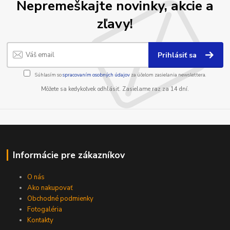
Nepremeškajte novinky, akcie a
zľavy!
Prihlásiť sa
Súhlasím so
spracovaním osobných údajov
za účelom zasielania newslettera.
Môžete sa kedykoľvek odhlásiť. Zasielame raz za 14 dní.
Informácie pre zákazníkov
O nás
Ako nakupovať
Obchodné podmienky
Fotogaléria
Kontakty