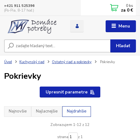
0
ks
+421 911 525396
za
0 €
(Po-Pia, 8-17 hod.)
Menu
Hľadať
Úvod
Kuchynský riad
Ostatný riad a pokrievky
Pokrievky
Pokrievky
Upresniť parametre
Najnovšie
Najlacnejšie
Najdrahšie
Zobrazujem 1-12 z 12
strana
z 1