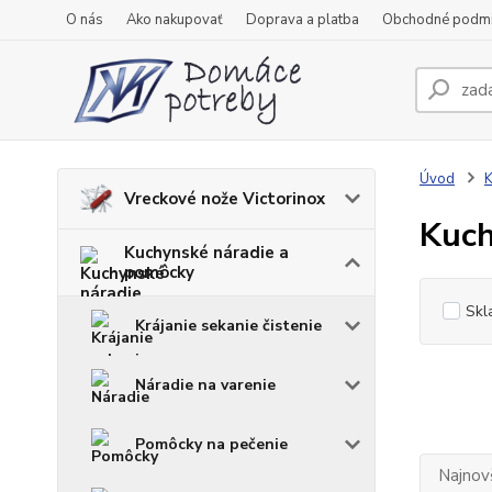
O nás
Ako nakupovať
Doprava a platba
Obchodné podm
Úvod
K
Vreckové nože Victorinox
Kuch
Kuchynské náradie a
pomôcky
Skl
Krájanie sekanie čistenie
Náradie na varenie
Pomôcky na pečenie
Najnov