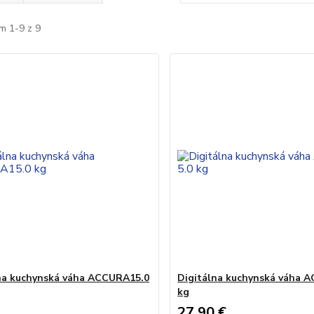
m 1-9 z 9
na kuchynská váha ACCURA15.0
Digitálna kuchynská váha 
kg
27,90 €