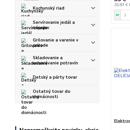
26,83 €
Kuchynský riad
Servírovanie jedál a
nápojov
Grilovanie a varenie v
prírode
Skladovanie a
uchovávanie potravín
Detský a párty tovar
Ostatný tovar do
domácnosti
Elektro