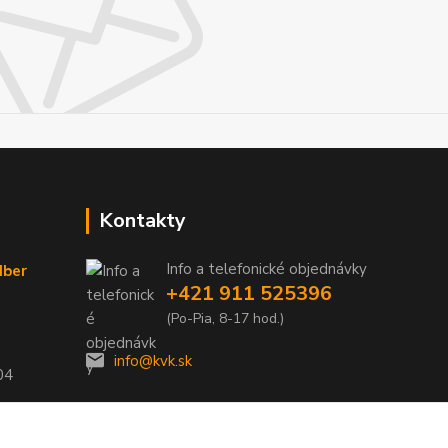
Kontakty
Info a telefonické objednávky
dber
+421 911 525396
(Po-Pia, 8-17 hod.)
info@kvk.sk
04