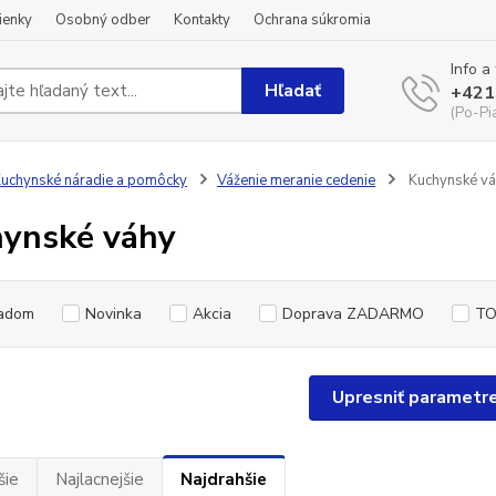
ienky
Osobný odber
Kontakty
Ochrana súkromia
Info a
Hľadať
+421
(Po-Pi
uchynské náradie a pomôcky
Váženie meranie cedenie
Kuchynské v
ynské váhy
adom
Novinka
Akcia
Doprava ZADARMO
TO
Upresniť parametr
šie
Najlacnejšie
Najdrahšie