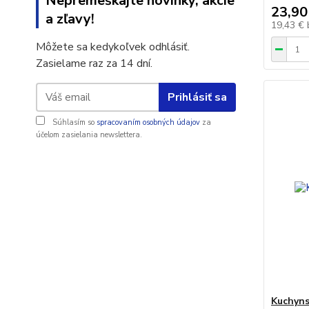
Nepremeškajte novinky, akcie
23,90
a zľavy!
19,43 €
Môžete sa kedykoľvek odhlásiť.
Zasielame raz za 14 dní.
Prihlásiť sa
Súhlasím so
spracovaním osobných údajov
za
účelom zasielania newslettera.
Kuchyns