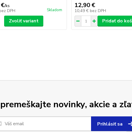
 €
12,90 €
/
ks
Skladom
bez DPH
10,49 €
bez DPH
Zvoliť variant
Pridať do koš
premeškajte novinky, akcie a zľa
Prihlásiť sa