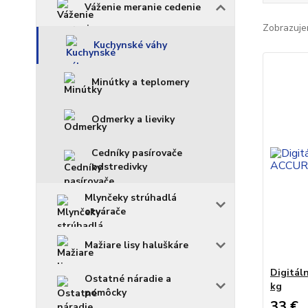
Váženie meranie cedenie
Zobrazuje
Kuchynské váhy
Minútky a teplomery
Odmerky a lieviky
Cedníky pasírovače
odstredivky
Mlynčeky strúhadlá
otvárače
Mažiare lisy haluškáre
Digitál
Ostatné náradie a
kg
pomôcky
33 €