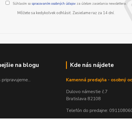
Súhlasím so
spracovaním osobných údajov
za účelom zasielania newslettera.
Môžete sa kedykoľvek odhlásiť. Zasielame raz za 14 dní.
nejšie na blogu
Kde nás nájdete
 pripravujeme...
Kamenná predajňa - osobný o
Dulovo námestie č.7
Bratislava 82108
Telefón do predajne: 09110806