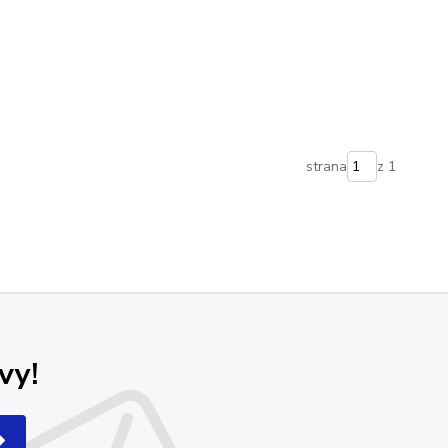
strana
z 1
vy!