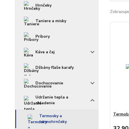
Hrnčeky
Zobrazuje
Taniere a misky
Príbory
Káva a čaj
Džbány fľaše karafy
Dochucovanie
Udržanie tepla a
chladenie
Termobo
Termosky a
termohrnčeky
32,90