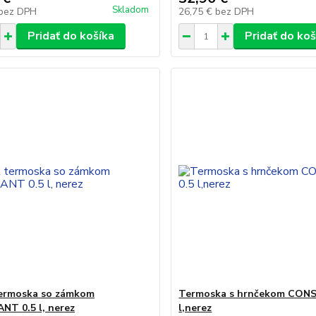
Skladom
bez DPH
26,75 €
bez DPH
Pridať do košíka
Pridať do koš
termoska so zámkom
Termoska s hrnčekom CON
T 0.5 l, nerez
l,nerez