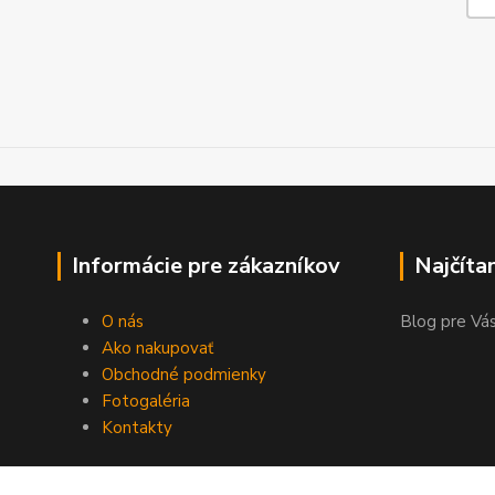
Informácie pre zákazníkov
Najčíta
O nás
Blog pre Vás
Ako nakupovať
Obchodné podmienky
Fotogaléria
Kontakty