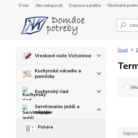
O nás
Ako nakupovať
Doprava a platba
Obchodné podm
Úvod
S
Vreckové nože Victorinox
Term
Kuchynské náradie a
pomôcky
Skl
Kuchynský riad
Servírovanie jedál a
nápojov
Poháre
Najnov