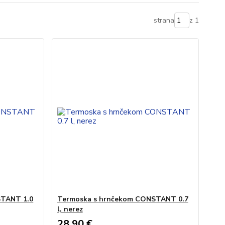
strana
z 1
STANT 1.0
Termoska s hrnčekom CONSTANT 0.7
l, nerez
28,90 €