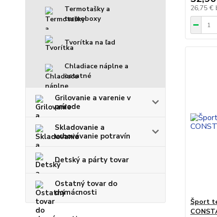
26,75 €
Termotašky a
termoboxy
Tvorítka na ľad
Chladiace náplne a
ostatné
Grilovanie a varenie v
prírode
Skladovanie a
uchovávanie potravín
Detský a párty tovar
Ostatný tovar do
domácnosti
Šport 
CONSTAN