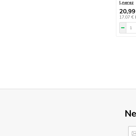
l,nerez
20,99
17,07 €
Ne