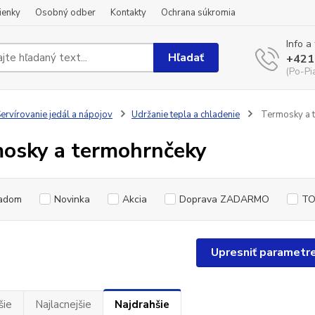
ienky
Osobný odber
Kontakty
Ochrana súkromia
Info a
Hľadať
+421
(Po-Pi
ervírovanie jedál a nápojov
Udržanie tepla a chladenie
Termosky a 
osky a termohrnčeky
adom
Novinka
Akcia
Doprava ZADARMO
TO
Upresniť parametr
šie
Najlacnejšie
Najdrahšie