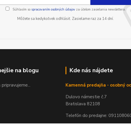
Súhlasím so
spracovaním osobných údajov
za účelom zasielania newslettera.
Môžete sa kedykoľvek odhlásiť. Zasielame raz za 14 dní.
nejšie na blogu
Kde nás nájdete
 pripravujeme...
Kamenná predajňa - osobný o
Dulovo námestie č.7
Bratislava 82108
Telefón do predajne: 09110806