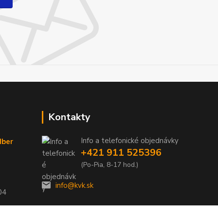
Kontakty
Info a telefonické objednávky
dber
+421 911 525396
(Po-Pia, 8-17 hod.)
info@kvk.sk
04