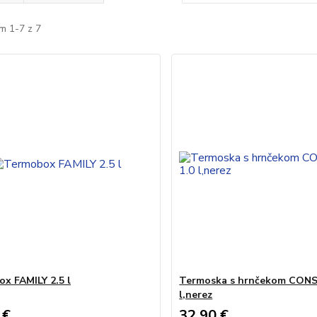
m 1-7 z 7
x FAMILY 2.5 l
Termoska s hrnčekom CON
l,nerez
 €
32,90 €