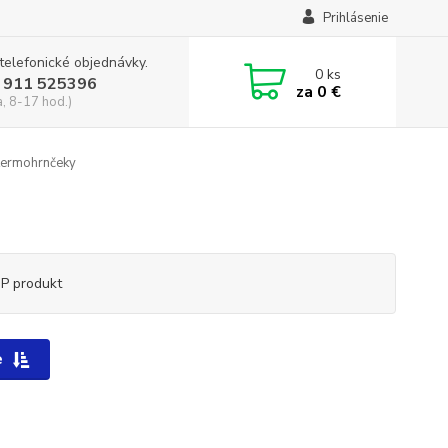
Prihlásenie
 telefonické objednávky.
0
ks
 911 525396
za
0 €
a, 8-17 hod.)
termohrnčeky
P produkt
e