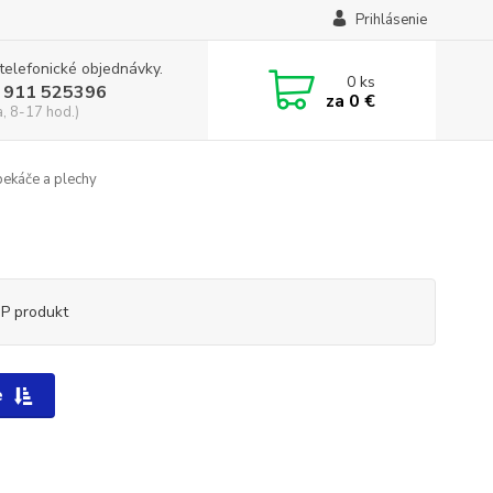
Prihlásenie
 telefonické objednávky.
0
ks
 911 525396
za
0 €
a, 8-17 hod.)
pekáče a plechy
P produkt
e