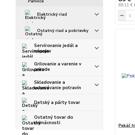
69,11 €
Elektrický riad
Ostatný riad a pokrievky
Servírovanie jedál a
nápojov
Grilovanie a varenie v
prírode
Skladovanie a
uchovávanie potravín
Detský a párty tovar
Ostatný tovar do
domácnosti
Pekáč h