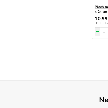
Plech n
x 24 cm
10,99
8,93 €
b
Ne