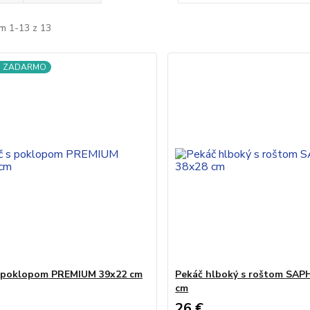
m 1-13 z 13
a ZADARMO
s poklopom PREMIUM 39x22 cm
Pekáč hlboký s roštom SAP
cm
26 €