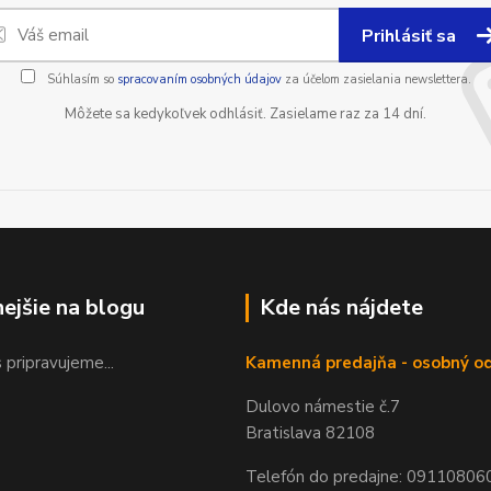
Prihlásiť sa
Súhlasím so
spracovaním osobných údajov
za účelom zasielania newslettera.
Môžete sa kedykoľvek odhlásiť. Zasielame raz za 14 dní.
nejšie na blogu
Kde nás nájdete
 pripravujeme...
Kamenná predajňa - osobný o
Dulovo námestie č.7
Bratislava 82108
Telefón do predajne: 09110806