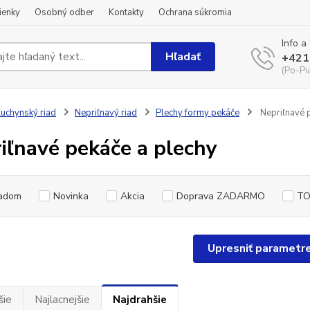
ienky
Osobný odber
Kontakty
Ochrana súkromia
Info a
Hľadať
+421
(Po-Pi
uchynský riad
Nepriľnavý riad
Plechy formy pekáče
Nepriľnavé 
iľnavé pekáče a plechy
adom
Novinka
Akcia
Doprava ZADARMO
TO
Upresniť parametr
šie
Najlacnejšie
Najdrahšie