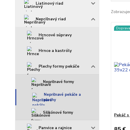
Liatinový riad
Zobrazuje
Nepriľnavý riad
Doprav
Hrncové súpravy
Hrnce a kastróly
Plechy formy pekáče
Nepriľnavé formy
Nepriľnavé pekáče a
plechy
Silikónové formy
Pekáč 
Panvice a rajnice
85 €