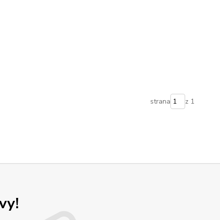
strana
z 1
vy!