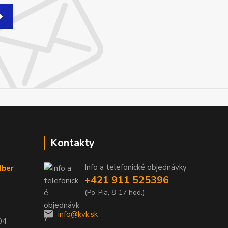
Kontakty
Info a telefonické objednávky
dber
+421 911 525396
(Po-Pia, 8-17 hod.)
info@kvk.sk
04