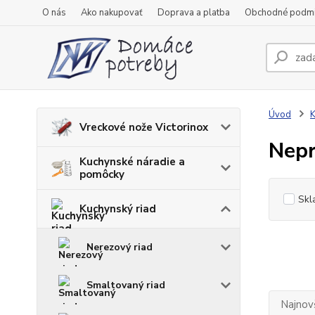
O nás
Ako nakupovať
Doprava a platba
Obchodné podm
Úvod
K
Vreckové nože Victorinox
Nepr
Kuchynské náradie a
pomôcky
Skl
Kuchynský riad
Nerezový riad
Smaltovaný riad
Najnov