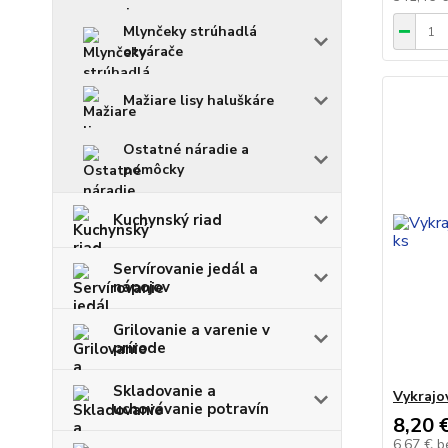
Mlynčeky strúhadlá
otvárače
Mažiare lisy haluškáre
Ostatné náradie a
pomôcky
Kuchynský riad
Servírovanie jedál a
nápojov
Grilovanie a varenie v
prírode
Skladovanie a
Vykrajo
uchovávanie potravín
8,20 
6,67 €
b