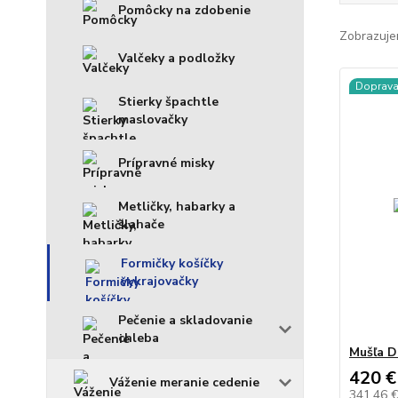
Pomôcky na zdobenie
Zobrazuje
Valčeky a podložky
Doprav
Stierky špachtle
maslovačky
Prípravné misky
Metličky, habarky a
šlahače
Formičky košíčky
vykrajovačky
Pečenie a skladovanie
chleba
Mušľa D
420 €
Váženie meranie cedenie
341,46 