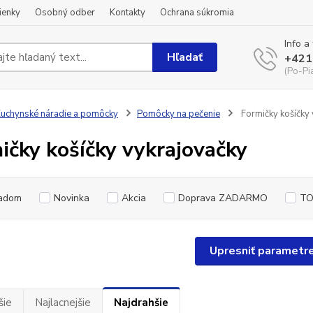
ienky
Osobný odber
Kontakty
Ochrana súkromia
Info a
Hľadať
+421
(Po-Pi
uchynské náradie a pomôcky
Pomôcky na pečenie
Formičky košíčky 
ičky košíčky vykrajovačky
adom
Novinka
Akcia
Doprava ZADARMO
TO
Upresniť parametr
šie
Najlacnejšie
Najdrahšie