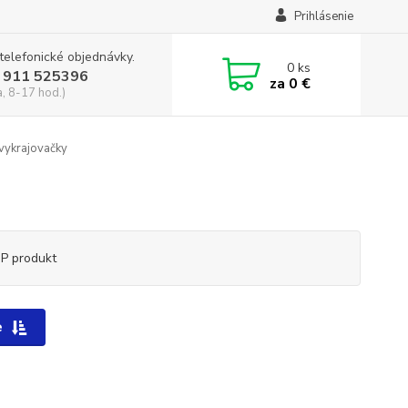
Prihlásenie
 telefonické objednávky.
0
ks
 911 525396
za
0 €
a, 8-17 hod.)
vykrajovačky
P produkt
e