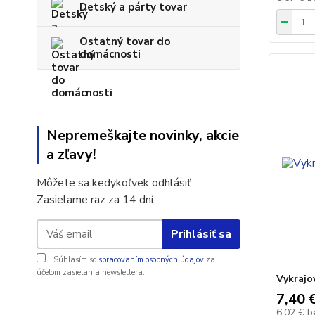
Detský a párty tovar
Ostatný tovar do
domácnosti
Nepremeškajte novinky, akcie
a zľavy!
Môžete sa kedykoľvek odhlásiť.
Zasielame raz za 14 dní.
Prihlásiť sa
Súhlasím so
spracovaním osobných údajov
za
účelom zasielania newslettera.
Vykrajo
7,40 
6,02 €
b