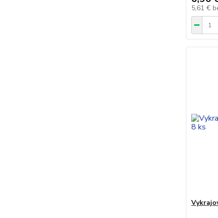
5,61 €
b
Vykrajo