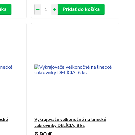
íka
Pridať do košíka
ecké
Vykrajovače veľkonočné na linecké
cukrovinky DELÍCIA, 8 ks
6,90 €