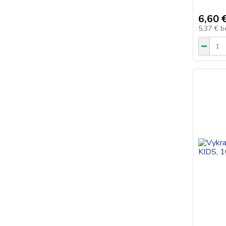
6,60 
5,37 €
b