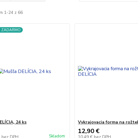
m 1-24 z 66
a ZADARMO
ELÍCIA, 24 ks
Vykrajovacia forma na rožte
12,90 €
Skladom
€
bez DPH
10,49 €
bez DPH