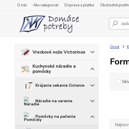
O nás
Ako nakupovať
Doprava a platba
Obchodné podm
Úvod
K
Vreckové nože Victorinox
Form
Kuchynské náradie a
pomôcky
Skl
Krájanie sekanie čistenie
Náradie na varenie
Pomôcky na pečenie
Najnov