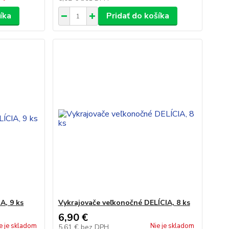
íka
Pridať do košíka
A, 9 ks
Vykrajovače veľkonočné DELÍCIA, 8 ks
6,90 €
e je skladom
Nie je skladom
5,61 €
bez DPH