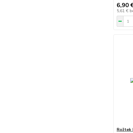
6,90 
5,61 €
b
Rožtek 