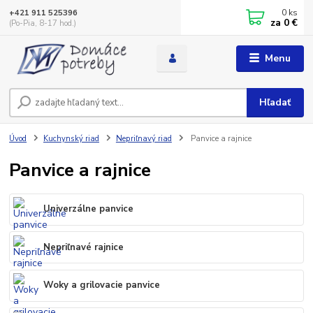
0
ks
+421 911 525396
za
0 €
(Po-Pia, 8-17 hod.)
Menu
Hľadať
Úvod
Kuchynský riad
Nepriľnavý riad
Panvice a rajnice
Panvice a rajnice
Univerzálne panvice
Nepriľnavé rajnice
Woky a grilovacie panvice