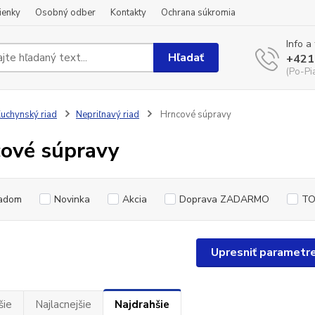
ienky
Osobný odber
Kontakty
Ochrana súkromia
Info a
Hľadať
+421
(Po-Pi
uchynský riad
Nepriľnavý riad
Hrncové súpravy
ové súpravy
adom
Novinka
Akcia
Doprava ZADARMO
TO
Upresniť parametr
šie
Najlacnejšie
Najdrahšie