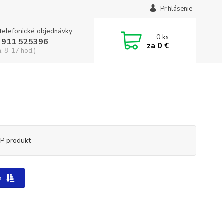
Prihlásenie
 telefonické objednávky.
0
ks
 911 525396
za
0 €
a, 8-17 hod.)
P produkt
e