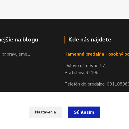
nejšie na blogu
Kde nás nájdete
 pripravujeme...
Kamenná predajňa - osobný o
Dulovo námestie č.7
Bratislava 82108
Telefón do predajne: 09110806
Súhlasím
Nastavenia