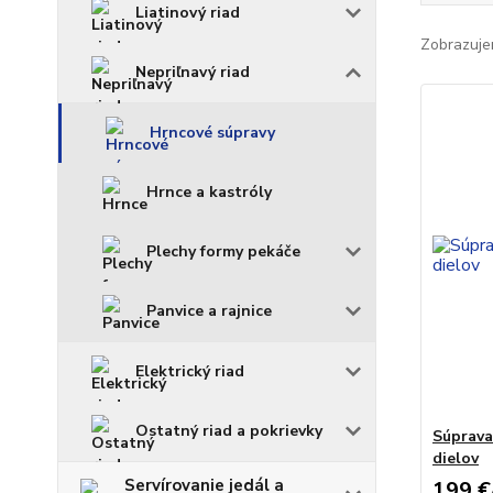
Liatinový riad
Zobrazuje
Nepriľnavý riad
Hrncové súpravy
Hrnce a kastróly
Plechy formy pekáče
Panvice a rajnice
Elektrický riad
Ostatný riad a pokrievky
Súprava
dielov
Servírovanie jedál a
199 €