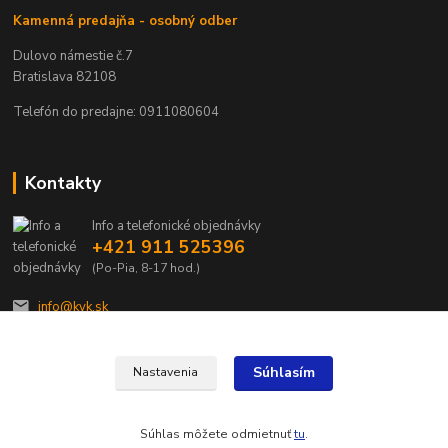
Kamenná predajňa - osobný odber
Dulovo námestie č.7
Bratislava 82108
Telefón do predajne: 0911080604
Kontakty
Info a telefonické objednávky
+421 911 525396
(Po-Pia, 8-17 hod.)
info@kvk.sk
Súhlasím
Nastavenia
Súhlas môžete odmietnuť
tu
.