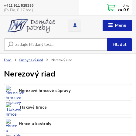
0
ks
+421 911 525396
za
0 €
(Po-Pia, 8-17 hod.)
Menu
Hľadať
Úvod
Kuchynský riad
Nerezový riad
Nerezový riad
Nerezové hrncové súpravy
Tlakové hrnce
Hrnce a kastróly