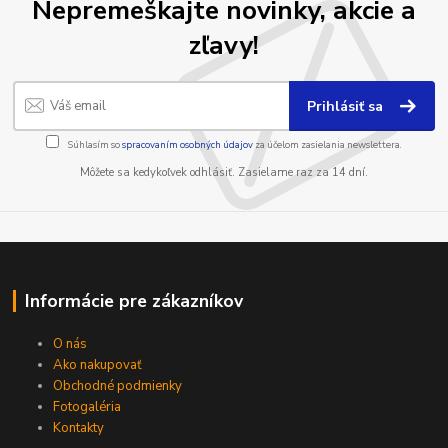
Nepremeškajte novinky, akcie a
zľavy!
Prihlásiť sa
Súhlasím so
spracovaním osobných údajov
za účelom zasielania newslettera.
Môžete sa kedykoľvek odhlásiť. Zasielame raz za 14 dní.
Informácie pre zákazníkov
O nás
Ako nakupovať
Obchodné podmienky
Fotogaléria
Kontakty