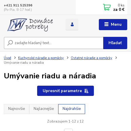
0
ks
+421 911 525396
za
0 €
(Po-Pia, 8-17 hod.)
Menu
Hľadať
Úvod
Kuchynské náradie a pomôcky
Ostatné náradie a pomôcky
Umývanie riadu a náradia
Umývanie riadu a náradia
Upresniť parametre
Najnovšie
Najlacnejšie
Najdrahšie
Zobrazujem 1-12 z 12