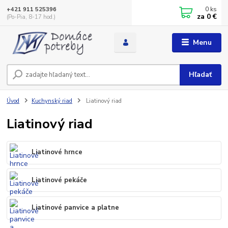
0
ks
+421 911 525396
za
0 €
(Po-Pia, 8-17 hod.)
Menu
Hľadať
Úvod
Kuchynský riad
Liatinový riad
Liatinový riad
Liatinové hrnce
Liatinové pekáče
Liatinové panvice a platne