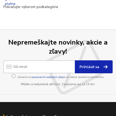
Pokračujte výberom podkategórie
Nepremeškajte novinky, akcie a
zľavy!
Prihlásiť sa
Súhlasím so
spracovaním osobných údajov
za účelom zasielania newslettera.
Môžete sa kedykoľvek odhlásiť. Zasielame raz za 14 dní.