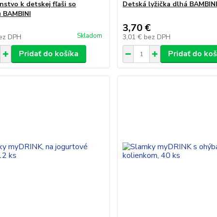
nstvo k detskej fľaši so
Detská lyžička dlhá BAMBINI
u BAMBINI
3,70 €
Skladom
ez DPH
3,01 €
bez DPH
Pridať do košíka
Pridať do koš