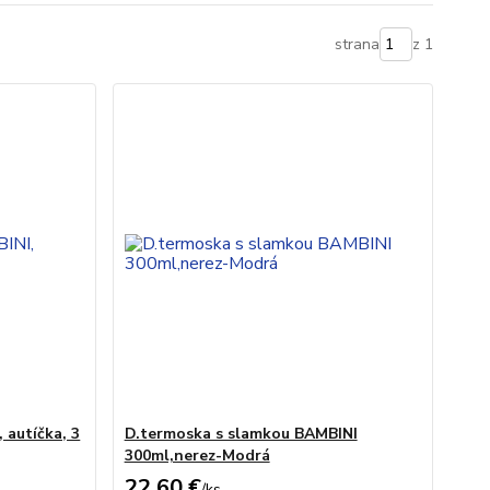
strana
z 1
 autíčka, 3
D.termoska s slamkou BAMBINI
300ml,nerez-Modrá
22,60 €
/
ks