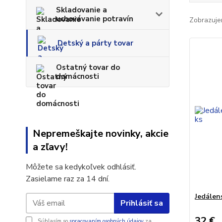
Skladovanie a
uchovávanie potravín
Zobrazuje
Detský a párty tovar
Ostatný tovar do
domácnosti
Nepremeškajte novinky, akcie
a zľavy!
Môžete sa kedykoľvek odhlásiť.
Zasielame raz za 14 dní.
Jedálens
Prihlásiť sa
32 €
Súhlasím so
spracovaním osobných údajov
za