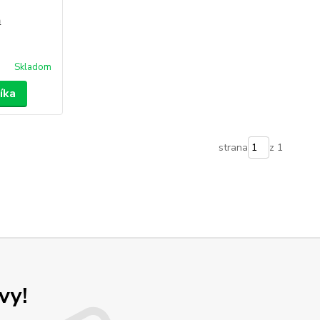
m
Skladom
íka
strana
z 1
vy!