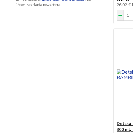
26,02 €
účelom zasielania newslettera.
Detská 
300 ml,