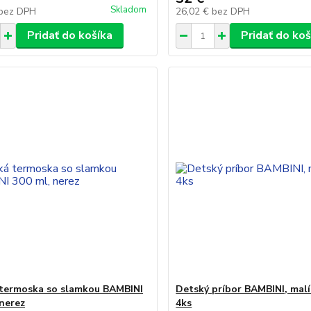
Skladom
bez DPH
26,02 €
bez DPH
Pridať do košíka
Pridať do koš
termoska so slamkou BAMBINI
Detský príbor BAMBINI, malí 
 nerez
4ks