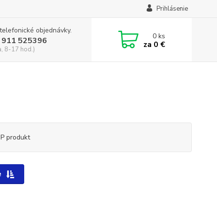
Prihlásenie
 telefonické objednávky.
0
ks
 911 525396
za
0 €
a, 8-17 hod.)
P produkt
e