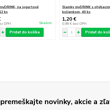
myDRINK, na jogurtové
Slamky myDRINK s ohýbaci
12 ks
kolienkom, 40 ks
€
1,20 €
Skladom
ez DPH
0,98 €
bez DPH
Pridať do košíka
Pridať do koš
premeškajte novinky, akcie a zľa