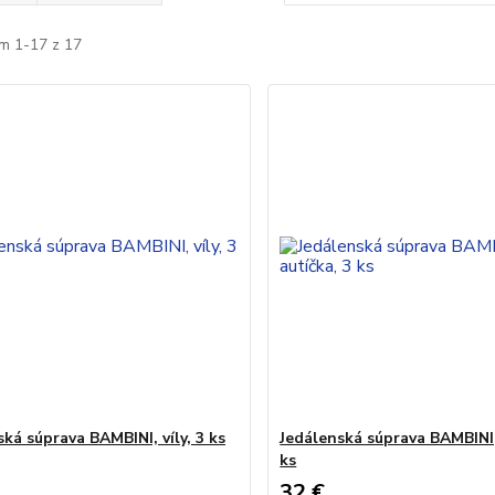
m 1-17 z 17
ká súprava BAMBINI, víly, 3 ks
Jedálenská súprava BAMBINI,
ks
32 €