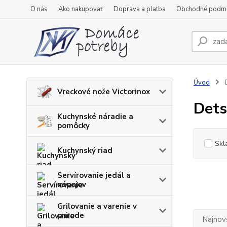
O nás
Ako nakupovať
Doprava a platba
Obchodné podm
Úvod
D
Vreckové nože Victorinox
Dets
Kuchynské náradie a
pomôcky
Skl
Kuchynský riad
Servírovanie jedál a
nápojov
Grilovanie a varenie v
prírode
Najnov