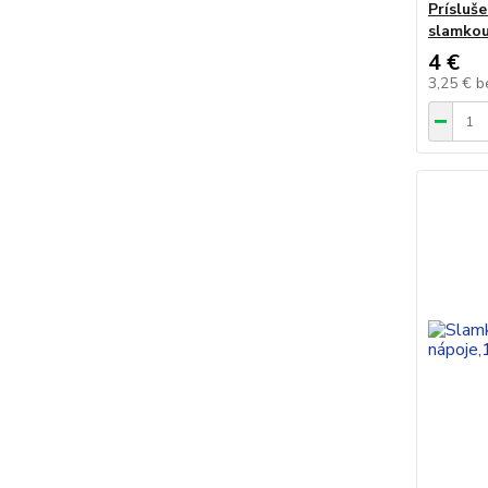
Prísluše
slamko
4 €
3,25 €
b