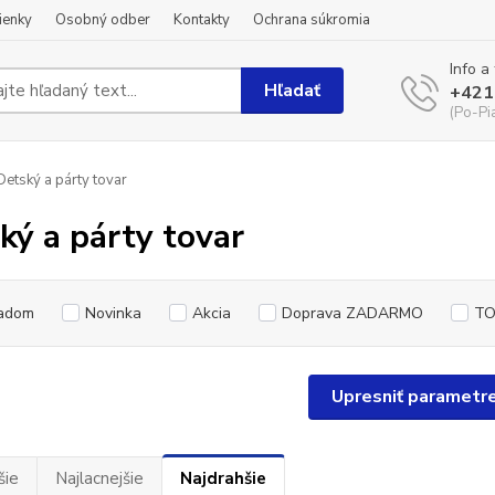
ienky
Osobný odber
Kontakty
Ochrana súkromia
Info a
Hľadať
+421
(Po-Pi
etský a párty tovar
ký a párty tovar
adom
Novinka
Akcia
Doprava ZADARMO
TO
Upresniť parametr
šie
Najlacnejšie
Najdrahšie