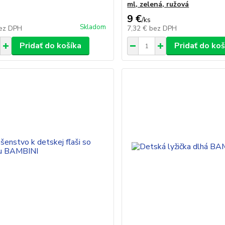
ml, zelená, ružová
9 €
/
ks
Skladom
ez DPH
7,32 €
bez DPH
Pridať do košíka
Pridať do koš