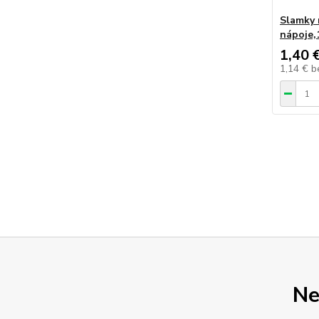
Slamky 
nápoje,
1,40 
1,14 €
b
Ne