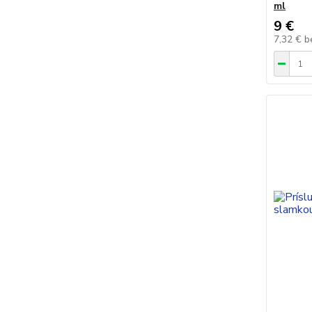
ml
9 €
7,32 €
b