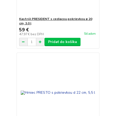
Kastról PRESIDENT s cediacou pokrievkou ø 20
cm, 3.0 l
59 €
Skladom
47,97 €
bez DPH
Pridať do košíka