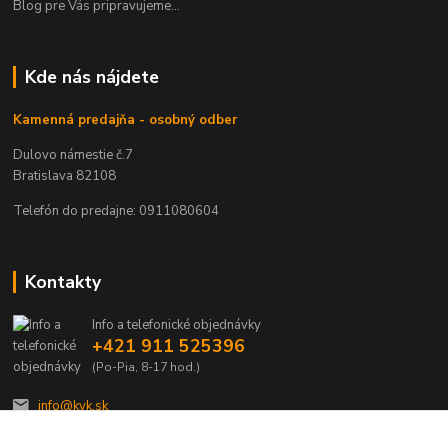
Blog pre Vás pripravujeme...
Kde nás nájdete
Kamenná predajňa - osobný odber
Dulovo námestie č.7
Bratislava 82108
Telefón do predajne: 0911080604
Kontakty
Info a telefonické objednávky
+421 911 525396
(Po-Pia, 8-17 hod.)
info@kvk.sk