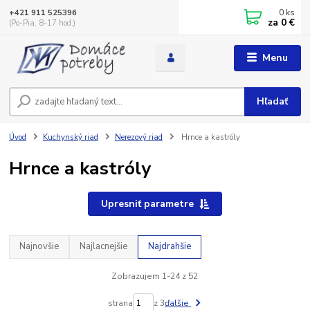
0
ks
+421 911 525396
za
0 €
(Po-Pia, 8-17 hod.)
Menu
Hľadať
Úvod
Kuchynský riad
Nerezový riad
Hrnce a kastróly
Hrnce a kastróly
Upresniť parametre
Najnovšie
Najlacnejšie
Najdrahšie
Zobrazujem 1-24 z 52
strana
z 3
ďalšie