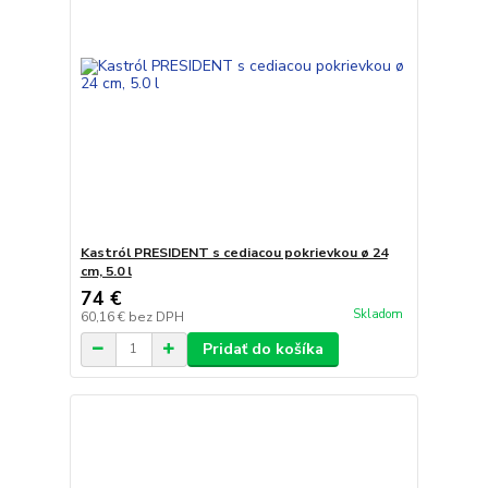
Kastról PRESIDENT s cediacou pokrievkou ø 24
cm, 5.0 l
74 €
Skladom
60,16 €
bez DPH
Pridať do košíka