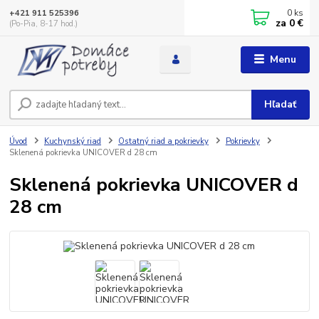
0
ks
+421 911 525396
za
0 €
(Po-Pia, 8-17 hod.)
Menu
Hľadať
Úvod
Kuchynský riad
Ostatný riad a pokrievky
Pokrievky
Sklenená pokrievka UNICOVER d 28 cm
Sklenená pokrievka UNICOVER d
28 cm