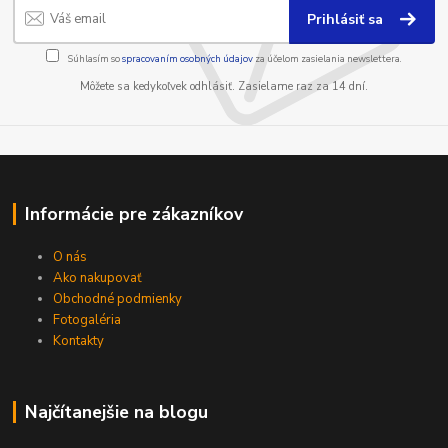
Prihlásiť sa
Súhlasím so
spracovaním osobných údajov
za účelom zasielania newslettera.
Môžete sa kedykoľvek odhlásiť. Zasielame raz za 14 dní.
Informácie pre zákazníkov
O nás
Ako nakupovať
Obchodné podmienky
Fotogaléria
Kontakty
Najčítanejšie na blogu