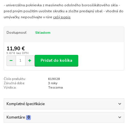
- univerzálna pokrievka z masívneho odolného borosilikátového skla -
pred prvým použitím uvoľnite skrutku a zložte predajný obal - vhodná do
umývačky, nepoužívajte v rúre
celý popis
Dostupnosť
Skladom
11,90 €
9,67 €
bez DPH
Pridať do košíka
Číslo produktu:
619028
Záručná doba:
3 roky
Výrobca:
Tescoma
Kompletné špecifikácie
Komentáre
0