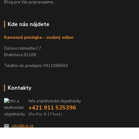
Blog pre Vás pripravujeme...
Kde nás nájdete
Kamenná predajňa - osobný odber
Dulovo námestie č.7
Bratislava 82108
Telefón do predajne: 0911080604
Kontakty
Info a telefonické objednávky
+421 911 525396
(Po-Pia, 8-17 hod.)
info@kvk.sk