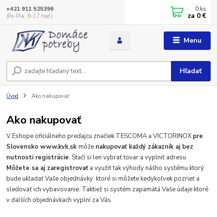
0
ks
+421 911 525396
za
0 €
(Po-Pia, 8-17 hod.)
Menu
Hľadať
Úvod
Ako nakupovať
Ako nakupovať
V Eshope oficiálneho predajcu značiek TESCOMA a VICTORINOX
pre
Slovensko www.kvk.sk
môže
nakupovať každý zákazník aj bez
nutnosti registrácie
. Stačí si len vybrať tovar a vyplniť adresu.
Môžete sa aj zaregistrovať
a využiť tak výhody nášho systému ktorý
bude ukladať Vaše objednávky ktoré si môžete kedykoľvek pozrieť a
sledovať ich vybavovanie. Taktiež si systém zapamätá Vaše údaje ktoré
v ďalších objednávkach vyplní za Vás.