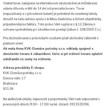
Všetok tovar zakúpený na internetovom obchode kvk.sk môžete bez
udania dôvodu vrátiť do 14 dní od prevzatia tovaru. Tovar
(nepoužívaný a v pôvodnom balení) je potrebné do uvedenej lehoty
doručiť na našu adresu spolu s krátkou žiadosťou a číslom objednávky,
prípadne kópiou faktúry. Toto právo Vám vyplýva z § 12 Zákona o
ochrane spotrebiteľa pri zásielkovom predaji (zákon č. 108/2000 Z.z.).
Pre obchodovanie s právnickými osobami platí obchodný zákonník v
platnom znení.
Ak mala firma KVK-Domáce potreby s.r.o. náklady spojené s
doručením tovaru k zákazníkovi, tieto si pri vrátení tovaru uplatní
odrátamím zo sumy na vrátenie.
Adresa prevádzky E-shopu:
KVK-Domáce potreby s.r.o.
Dulovo nám. č.7
Bratislava
821 08
Na akékoľvek otázky, nejasnosti a pripomienky Vám radi odpovieme v
pracovných dňoch /9.00 - 17.00/ na tel. číslach:
0911525396,