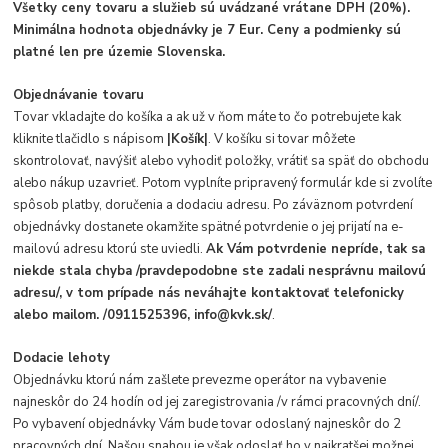
Všetky ceny tovaru a služieb sú uvádzané vrátane DPH (20%).
Minimálna hodnota objednávky je 7 Eur. Ceny a podmienky sú
platné len pre územie Slovenska.
Objednávanie tovaru
Tovar vkladajte do košíka a ak už v ňom máte to čo potrebujete kak
kliknite tlačidlo s nápisom
|Košík|
. V košíku si tovar môžete
skontrolovať, navýšiť alebo vyhodiť položky, vrátiť sa späť do obchodu
alebo nákup uzavrieť. Potom vyplníte pripravený formulár kde si zvolíte
spôsob platby, doručenia a dodaciu adresu. Po záväznom potvrdení
objednávky dostanete okamžite spätné potvrdenie o jej prijatí na e-
mailovú adresu ktorú ste uviedli.
Ak Vám potvrdenie nepríde, tak sa
niekde stala chyba /pravdepodobne ste zadali nesprávnu mailovú
adresu/, v tom prípade nás neváhajte kontaktovať telefonicky
alebo mailom. /0911525396, info@kvk.sk/
.
Dodacie lehoty
Objednávku ktorú nám zašlete prevezme operátor na vybavenie
najneskôr do 24 hodín od jej zaregistrovania /v rámci pracovných dní/.
Po vybavení objednávky Vám bude tovar odoslaný najneskôr do 2
pracovných dní. Našou snahou je však odoslať ho v najkratšej možnej