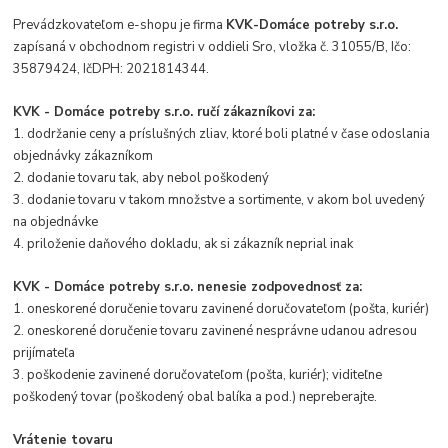
Prevádzkovateľom e-shopu je firma
KVK-Domáce potreby s.r.o.
zapísaná v obchodnom registri v oddieli Sro, vložka č. 31055/B, Ičo:
35879424, IčDPH: 2021814344.
KVK - Domáce potreby s.r.o. ručí zákazníkovi za:
1. dodržanie ceny a príslušných zliav, ktoré boli platné v čase odoslania
objednávky zákazníkom
2. dodanie tovaru tak, aby nebol poškodený
3. dodanie tovaru v takom množstve a sortimente, v akom bol uvedený
na objednávke
4. priloženie daňového dokladu, ak si zákazník neprial inak
KVK - Domáce potreby s.r.o. nenesie zodpovednosť za:
1. oneskorené doručenie tovaru zavinené doručovateľom (pošta, kuriér)
2. oneskorené doručenie tovaru zavinené nesprávne udanou adresou
prijímateľa
3. poškodenie zavinené doručovateľom (pošta, kuriér); viditeľne
poškodený tovar (poškodený obal balíka a pod.) nepreberajte.
Vrátenie tovaru