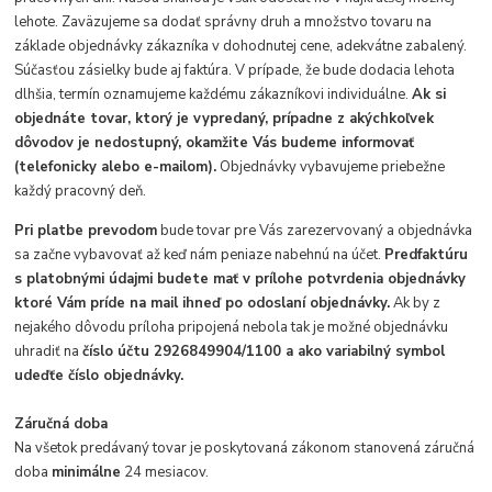
lehote. Zaväzujeme sa dodať správny druh a množstvo tovaru na
základe objednávky zákazníka v dohodnutej cene, adekvátne zabalený.
Súčasťou zásielky bude aj faktúra. V prípade, že bude dodacia lehota
dlhšia, termín oznamujeme každému zákazníkovi individuálne.
Ak si
objednáte tovar, ktorý je vypredaný, prípadne z akýchkoľvek
dôvodov je nedostupný, okamžite Vás budeme informovať
(telefonicky alebo e-mailom).
Objednávky vybavujeme priebežne
každý pracovný deň.
Pri platbe prevodom
bude tovar pre Vás zarezervovaný a objednávka
sa začne vybavovať až keď nám peniaze nabehnú na účet.
Predfaktúru
s platobnými údajmi budete mať v prílohe potvrdenia objednávky
ktoré Vám príde na mail ihneď po odoslaní objednávky.
Ak by z
nejakého dôvodu príloha pripojená nebola tak je možné objednávku
uhradiť na
číslo účtu 2926849904/1100 a ako variabilný symbol
udeďťe číslo objednávky.
Záručná doba
Na všetok predávaný tovar je poskytovaná zákonom stanovená záručná
doba
minimálne
24 mesiacov.