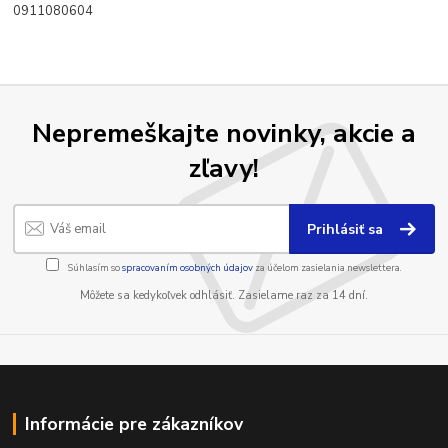
0911080604
Nepremeškajte novinky, akcie a
zľavy!
Prihlásiť sa
Súhlasím so
spracovaním osobných údajov
za účelom zasielania newslettera.
Môžete sa kedykoľvek odhlásiť. Zasielame raz za 14 dní.
Informácie pre zákazníkov