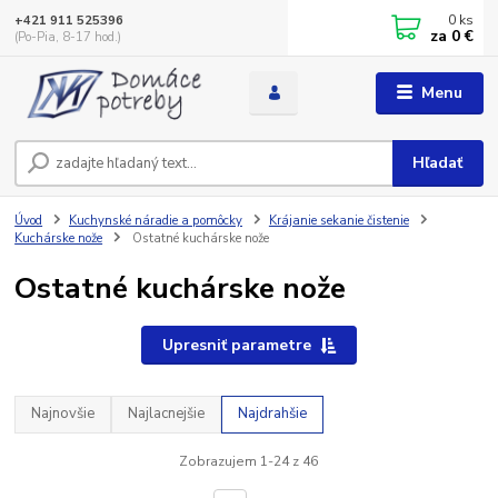
0
ks
+421 911 525396
za
0 €
(Po-Pia, 8-17 hod.)
Menu
Hľadať
Úvod
Kuchynské náradie a pomôcky
Krájanie sekanie čistenie
Kuchárske nože
Ostatné kuchárske nože
Ostatné kuchárske nože
Upresniť parametre
Najnovšie
Najlacnejšie
Najdrahšie
Zobrazujem 1-24 z 46