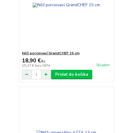
Nôž porciovací GrandCHEF 15 cm
18,90 €
/
ks
Skladom
15,37 €
bez DPH
Pridať do košíka