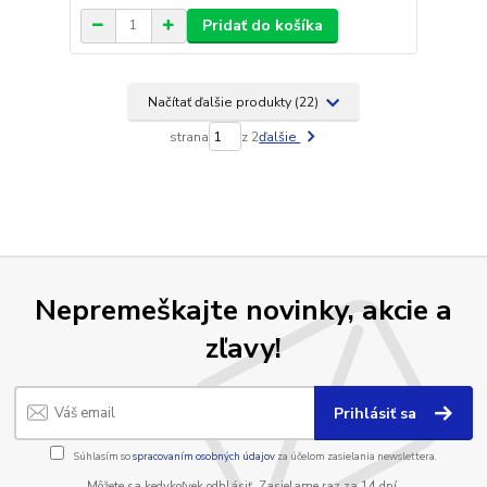
Pridať do košíka
Načítať ďalšie produkty (22)
strana
z 2
ďalšie
Nepremeškajte novinky, akcie a
zľavy!
Prihlásiť sa
Súhlasím so
spracovaním osobných údajov
za účelom zasielania newslettera.
Môžete sa kedykoľvek odhlásiť. Zasielame raz za 14 dní.