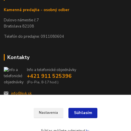
Kamenná predajňa - osobný odber
Dulovo námestie č.7
Bratislava 82108
Telefón do predajne: 0911080604
Kontakty
Info a telefonické objednávky
+421 911 525396
(Po-Pia, 8-17 hod.)
info@kvk.sk
Súhlasím
Nastavenia
Súhlas môžete odmietnuť
tu
.