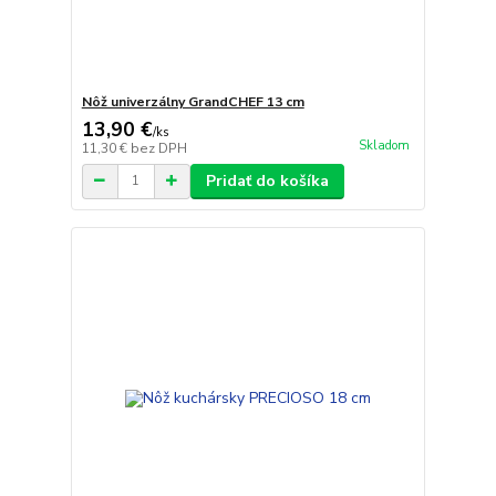
Nôž univerzálny GrandCHEF 13 cm
13,90 €
/
ks
Skladom
11,30 €
bez DPH
Pridať do košíka