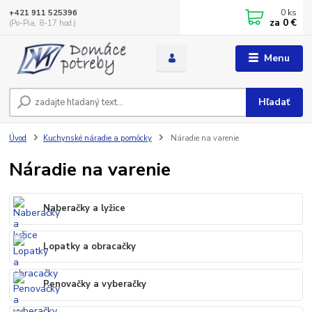
0
ks
+421 911 525396
za
0 €
(Po-Pia, 8-17 hod.)
Menu
Hľadať
Úvod
Kuchynské náradie a pomôcky
Náradie na varenie
Náradie na varenie
Naberačky a lyžice
Lopatky a obracačky
Penovačky a vyberačky