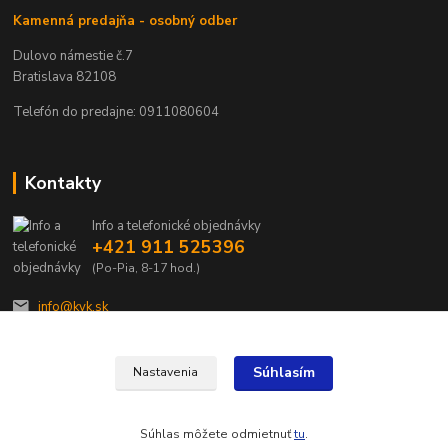
Kamenná predajňa - osobný odber
Dulovo námestie č.7
Bratislava 82108
Telefón do predajne: 0911080604
Kontakty
Info a telefonické objednávky
+421 911 525396
(Po-Pia, 8-17 hod.)
info@kvk.sk
Súhlasím
Nastavenia
Súhlas môžete odmietnuť
tu
.