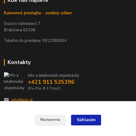
Kde nás nájdete
Kamenná predajňa - osobný odber
Dulovo námestie č.7
Bratislava 82108
Telefón do predajne: 0911080604
Kontakty
Info a telefonické objednávky
+421 911 525396
(Po-Pia, 8-17 hod.)
info@kvk.sk
Súhlasím
Nastavenia