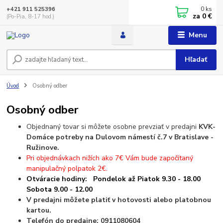
0
ks
+421 911 525396
za
0 €
(Po-Pia, 8-17 hod.)
Menu
Hľadať
Úvod
Osobný odber
Osobný odber
Objednaný tovar si môžete osobne prevziať v predajni
KVK-
Domáce potreby na Dulovom námestí č.7 v Bratislave -
Ružinove.
Pri objednávkach nižích ako 7€ Vám bude započítaný
manipulačný polpatok 2€.
Otváracie hodiny: Pondelok až Piatok 9.30 - 18.00
Sobota 9.00 - 12.00
V predajni môžete platiť v hotovosti alebo platobnou
kartou.
Telefón do predajne: 0911080604