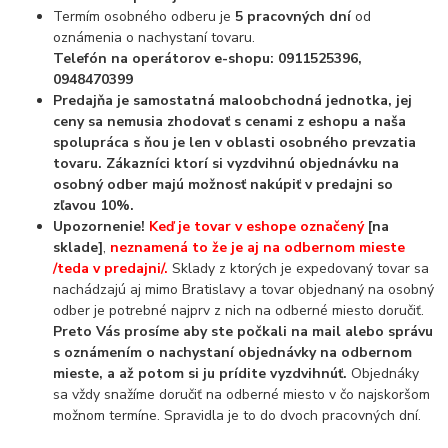
Termím osobného odberu je
5 pracovných dní
od
oznámenia o nachystaní tovaru.
Telefón na operátorov e-shopu: 0911525396,
0948470399
Predajňa je samostatná maloobchodná jednotka, jej
ceny sa nemusia zhodovať s cenami z eshopu a naša
spolupráca s ňou je len v oblasti osobného prevzatia
tovaru.
Zákazníci ktorí si vyzdvihnú objednávku na
osobný odber majú možnosť nakúpiť v predajni so
zľavou 10%.
Upozornenie!
Keď je tovar v eshope označený
[na
sklade]
,
neznamená to že je aj na odbernom mieste
/teda v predajni/.
Sklady z ktorých je expedovaný tovar sa
nachádzajú aj mimo Bratislavy a tovar objednaný na osobný
odber je potrebné najprv z nich na odberné miesto doručiť.
Preto Vás prosíme aby ste počkali na mail alebo správu
s oznámením o nachystaní objednávky na odbernom
mieste, a až potom si ju prídite vyzdvihnúť.
Objednáky
sa vždy snažíme doručiť na odberné miesto v čo najskoršom
možnom termíne. Spravidla je to do dvoch pracovných dní.