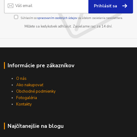
Prihlásiť sa
Súhlasím so
spracovaním osobných údajov
za účelom zasielania newslettera.
Môžete sa kedykoľvek odhlásiť. Zasielame raz za 14 dní.
Informácie pre zákazníkov
O nás
Ako nakupovať
Obchodné podmienky
Fotogaléria
Kontakty
Najčítanejšie na blogu