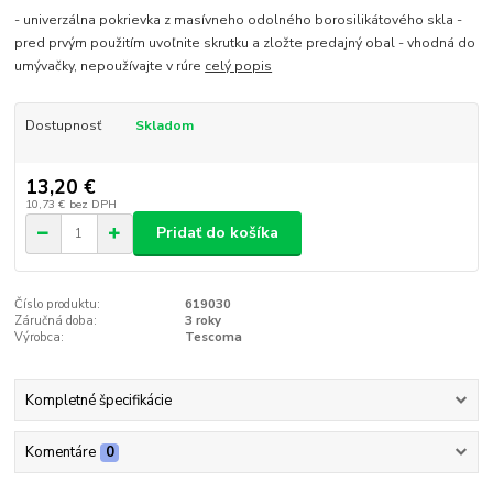
- univerzálna pokrievka z masívneho odolného borosilikátového skla -
pred prvým použitím uvoľnite skrutku a zložte predajný obal - vhodná do
umývačky, nepoužívajte v rúre
celý popis
Dostupnosť
Skladom
13,20 €
10,73 €
bez DPH
Pridať do košíka
Číslo produktu:
619030
Záručná doba:
3 roky
Výrobca:
Tescoma
Kompletné špecifikácie
Komentáre
0