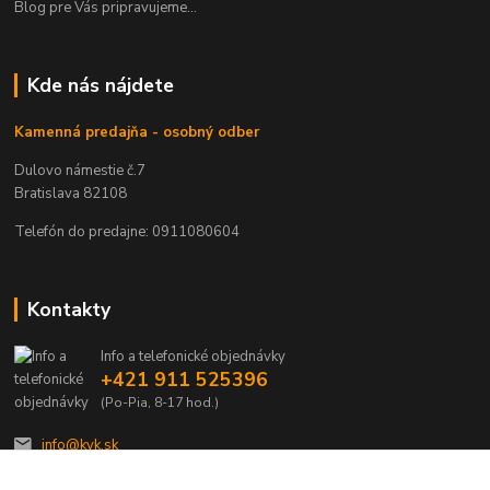
Blog pre Vás pripravujeme...
Kde nás nájdete
Kamenná predajňa - osobný odber
Dulovo námestie č.7
Bratislava 82108
Telefón do predajne: 0911080604
Kontakty
Info a telefonické objednávky
+421 911 525396
(Po-Pia, 8-17 hod.)
info@kvk.sk