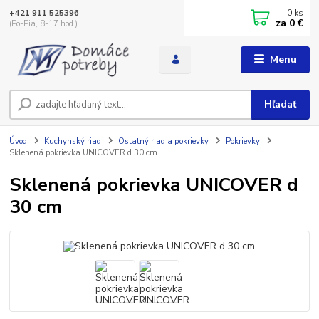
0
ks
+421 911 525396
za
0 €
(Po-Pia, 8-17 hod.)
Menu
Hľadať
Úvod
Kuchynský riad
Ostatný riad a pokrievky
Pokrievky
Sklenená pokrievka UNICOVER d 30 cm
Sklenená pokrievka UNICOVER d
30 cm