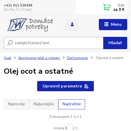
0
ks
+421 911 525396
za
0 €
(Po-Pia, 8-17 hod.)
Menu
Hľadať
Úvod
Servírovanie jedál a nápojov
Dochucovanie
Olej ocot a ostatné
Olej ocot a ostatné
Upresniť parametre
Najnovšie
Najlacnejšie
Najdrahšie
Zobrazujem 1-1 z 1
strana
z 1