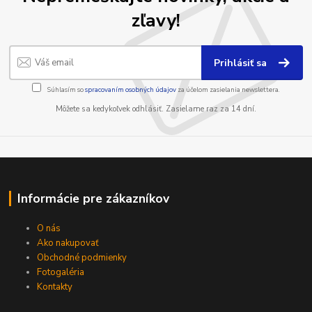
zľavy!
Prihlásiť sa
Súhlasím so
spracovaním osobných údajov
za účelom zasielania newslettera.
Môžete sa kedykoľvek odhlásiť. Zasielame raz za 14 dní.
Informácie pre zákazníkov
O nás
Ako nakupovať
Obchodné podmienky
Fotogaléria
Kontakty