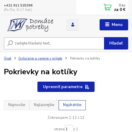
0
ks
+421 911 525396
za
0 €
(Po-Pia, 8-17 hod.)
Menu
Hľadať
Úvod
Grilovanie a varenie v prírode
Pokrievky na kotlíky
Pokrievky na kotlíky
Upresniť parametre
Najnovšie
Najlacnejšie
Najdrahšie
Zobrazujem 1-12 z 12
strana
z 1