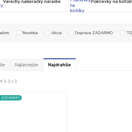
Varechy naberačky náradie
Pokrievky na kotlík
adom
Novinka
Akcia
Doprava ZADARMO
TO
šie
Najlacnejšie
Najdrahšie
m 1-1 z 1
a ZADARMO