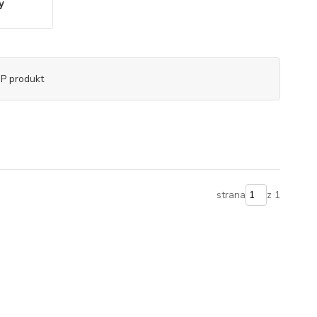
y
P produkt
strana
z 1