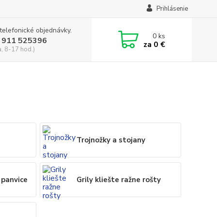
Prihlásenie
 telefonické objednávky.
0
ks
 911 525396
za
0 €
a, 8-17 hod.)
Trojnožky a stojany
 panvice
Grily kliešte ražne rošty