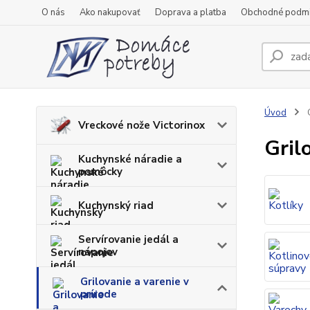
O nás
Ako nakupovať
Doprava a platba
Obchodné podm
Úvod
G
Vreckové nože Victorinox
Gril
Kuchynské náradie a
pomôcky
Kuchynský riad
Servírovanie jedál a
nápojov
Grilovanie a varenie v
prírode