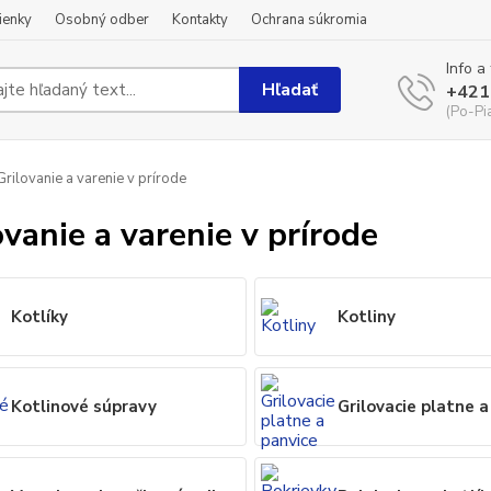
ienky
Osobný odber
Kontakty
Ochrana súkromia
Info a
Hľadať
+421
(Po-Pi
rilovanie a varenie v prírode
ovanie a varenie v prírode
Kotlíky
Kotliny
Kotlinové súpravy
Grilovacie platne a