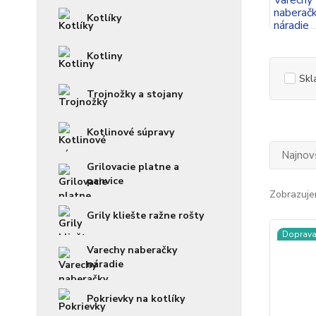
Kotlíky
Kotliny
Skl
Trojnožky a stojany
Kotlinové súpravy
Najnov
Grilovacie platne a
panvice
Zobrazuje
Grily kliešte ražne rošty
Doprav
Varechy naberačky
náradie
Pokrievky na kotlíky