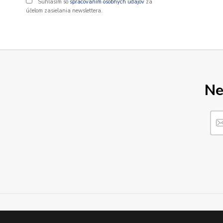
Súhlasím so
spracovaním osobných údajov
za
účelom zasielania newslettera.
Ne