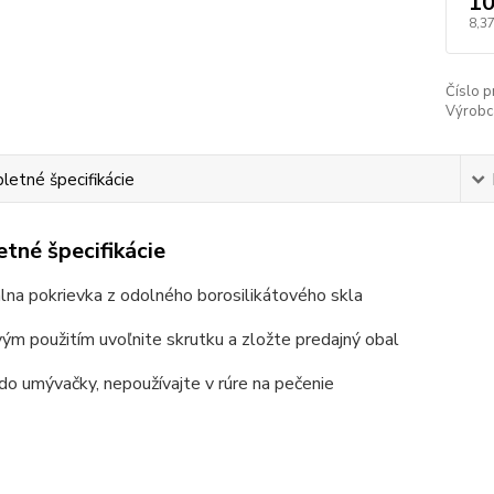
10
8,37
Číslo p
Výrobc
etné špecifikácie
tné špecifikácie
álna pokrievka z odolného borosilikátového skla
vým použitím uvoľnite skrutku a zložte predajný obal
do umývačky, nepoužívajte v rúre na pečenie