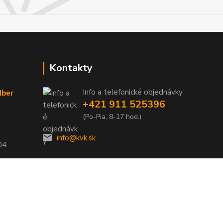
Kontakty
Info a telefonické objednávky
dber
+421 911 525396
(Po-Pia, 8-17 hod.)
info@kvk.sk
04