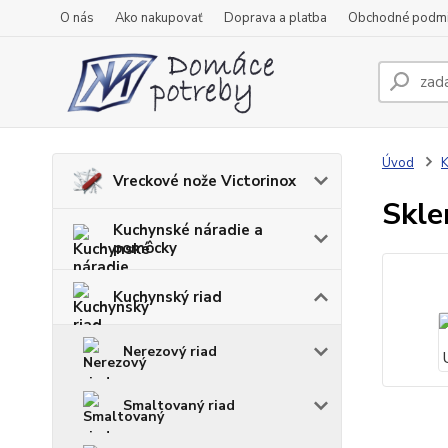
O nás
Ako nakupovať
Doprava a platba
Obchodné podm
Úvod
K
Vreckové nože Victorinox
Skle
Kuchynské náradie a
pomôcky
Kuchynský riad
Nerezový riad
Smaltovaný riad