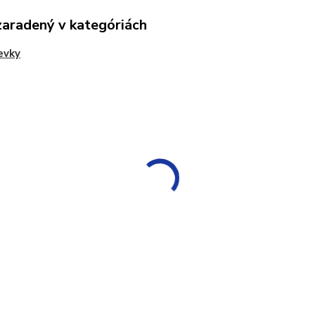
zaradený v kategóriách
evky