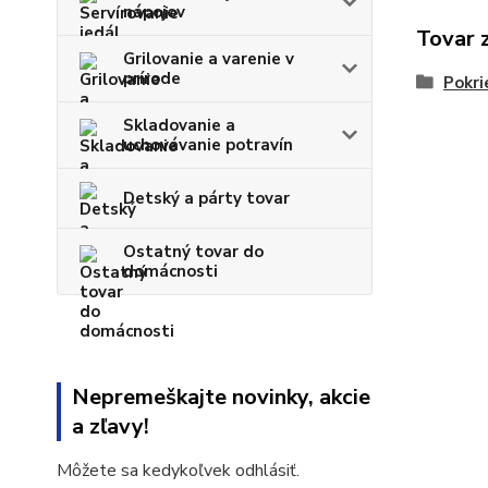
nápojov
Tovar 
Grilovanie a varenie v
prírode
Pokri
Skladovanie a
uchovávanie potravín
Detský a párty tovar
Ostatný tovar do
domácnosti
Nepremeškajte novinky, akcie
a zľavy!
Môžete sa kedykoľvek odhlásiť.