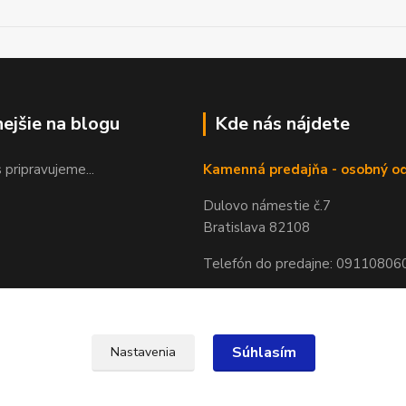
nejšie na blogu
Kde nás nájdete
 pripravujeme...
Kamenná predajňa - osobný o
Dulovo námestie č.7
Bratislava 82108
Telefón do predajne: 09110806
Súhlasím
Nastavenia