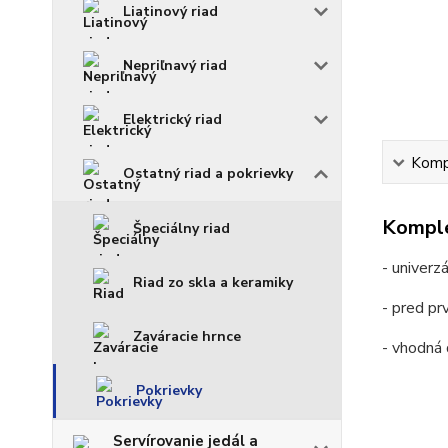
Liatinový riad
Nepriľnavý riad
Elektrický riad
Kompl
Ostatný riad a pokrievky
Komple
Špeciálny riad
- univerz
Riad zo skla a keramiky
- pred pr
Zaváracie hrnce
- vhodná 
Pokrievky
Servírovanie jedál a