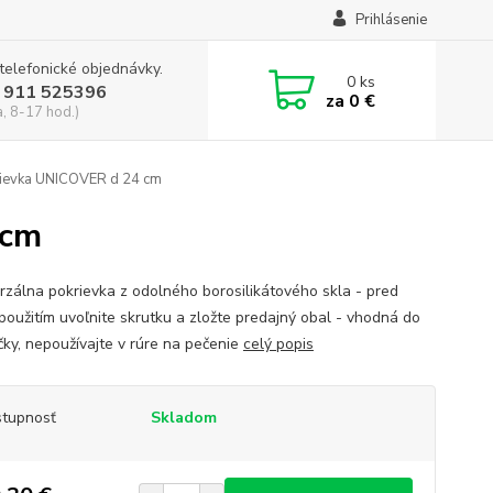
Prihlásenie
 telefonické objednávky.
0
ks
 911 525396
za
0 €
a, 8-17 hod.)
ievka UNICOVER d 24 cm
 cm
erzálna pokrievka z odolného borosilikátového skla - pred
použitím uvoľnite skrutku a zložte predajný obal - vhodná do
ky, nepoužívajte v rúre na pečenie
celý popis
tupnosť
Skladom