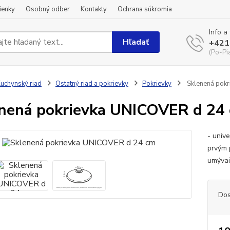
ienky
Osobný odber
Kontakty
Ochrana súkromia
Info a
Hľadať
+421
(Po-Pi
uchynský riad
Ostatný riad a pokrievky
Pokrievky
Sklenená pokr
nená pokrievka UNICOVER d 24
- univ
prvým 
umývač
Dos