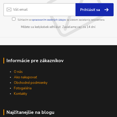
Prihlásiť sa
Súhlasím so
spracovaním osobných údajov
za účelom zasielania newslettera.
Môžete sa kedykoľvek odhlásiť. Zasielame raz za 14 dní.
Informácie pre zákazníkov
O nás
Ako nakupovať
Obchodné podmienky
Fotogaléria
Kontakty
Najčítanejšie na blogu