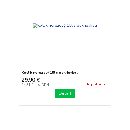
Kotlík nerezový 15l s pokrievkou
29,90 €
Nie je skladom
24,31 €
bez DPH
Detail