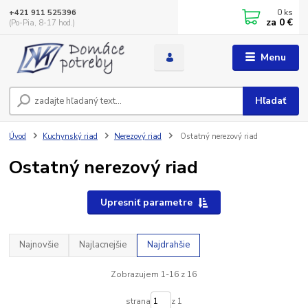
0
ks
+421 911 525396
za
0 €
(Po-Pia, 8-17 hod.)
Menu
Hľadať
Úvod
Kuchynský riad
Nerezový riad
Ostatný nerezový riad
Ostatný nerezový riad
Upresniť parametre
Najnovšie
Najlacnejšie
Najdrahšie
Zobrazujem 1-16 z 16
strana
z 1