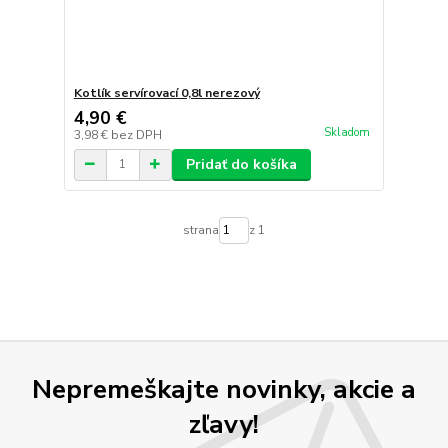
Kotlík servírovací 0,8l nerezový
4,90 €
Skladom
3,98 €
bez DPH
Pridať do košíka
strana
z 1
Nepremeškajte novinky, akcie a
zľavy!