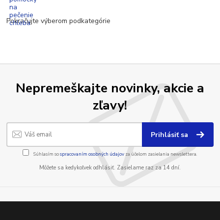
Pokračujte výberom podkategórie
Nepremeškajte novinky, akcie a
zľavy!
Prihlásiť sa
Súhlasím so
spracovaním osobných údajov
za účelom zasielania newslettera.
Môžete sa kedykoľvek odhlásiť. Zasielame raz za 14 dní.