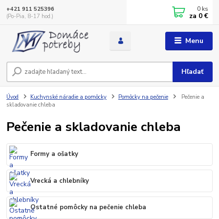
0
ks
+421 911 525396
za
0 €
(Po-Pia, 8-17 hod.)
Menu
Hľadať
Úvod
Kuchynské náradie a pomôcky
Pomôcky na pečenie
Pečenie a
skladovanie chleba
Pečenie a skladovanie chleba
Formy a ošatky
Vrecká a chlebníky
Ostatné pomôcky na pečenie chleba