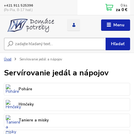
0
ks
+421 911 525396
za
0 €
(Po-Pia, 8-17 hod.)
Menu
Hľadať
Úvod
Servírovanie jedál a nápojov
Servírovanie jedál a nápojov
Poháre
Hrnčeky
Taniere a misky