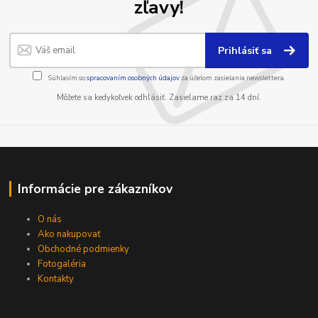
zľavy!
Prihlásiť sa
Súhlasím so
spracovaním osobných údajov
za účelom zasielania newslettera.
Môžete sa kedykoľvek odhlásiť. Zasielame raz za 14 dní.
Informácie pre zákazníkov
O nás
Ako nakupovať
Obchodné podmienky
Fotogaléria
Kontakty