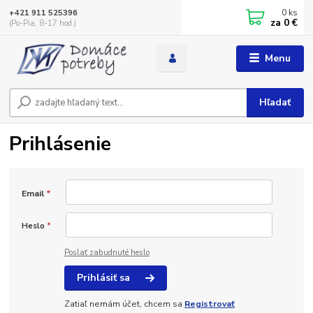
0
ks
+421 911 525396
za
0 €
(Po-Pia, 8-17 hod.)
Menu
Hľadať
Prihlásenie
Email
*
Heslo
*
Poslať zabudnuté heslo
Prihlásiť sa
Zatiaľ nemám účet, chcem sa
Registrovať