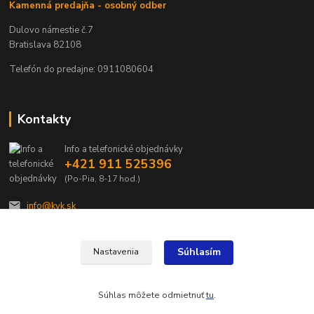
Kamenná predajňa - osobný odber
Dulovo námestie č.7
Bratislava 82108
Telefón do predajne: 0911080604
Kontakty
Info a telefonické objednávky
+421 911 525396
(Po-Pia, 8-17 hod.)
info@kvk.sk
Súhlasím
Nastavenia
Súhlas môžete odmietnuť
tu
.
Vytvorené na
Eshop-rychlo.sk