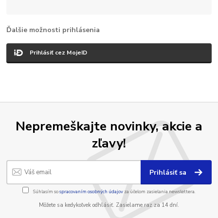
Ďalšie možnosti prihlásenia
Prihlásiť cez MojeID
Nepremeškajte novinky, akcie a
zľavy!
Prihlásiť sa
Súhlasím so
spracovaním osobných údajov
za účelom zasielania newslettera.
Môžete sa kedykoľvek odhlásiť. Zasielame raz za 14 dní.