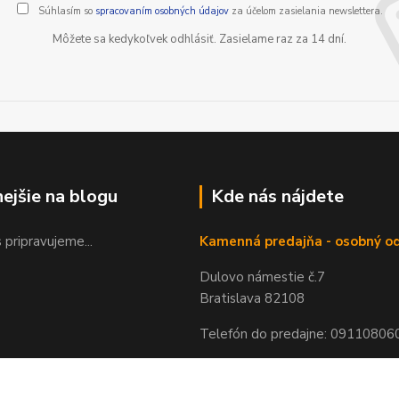
Súhlasím so
spracovaním osobných údajov
za účelom zasielania newslettera.
Môžete sa kedykoľvek odhlásiť. Zasielame raz za 14 dní.
nejšie na blogu
Kde nás nájdete
 pripravujeme...
Kamenná predajňa - osobný o
Dulovo námestie č.7
Bratislava 82108
Telefón do predajne: 09110806