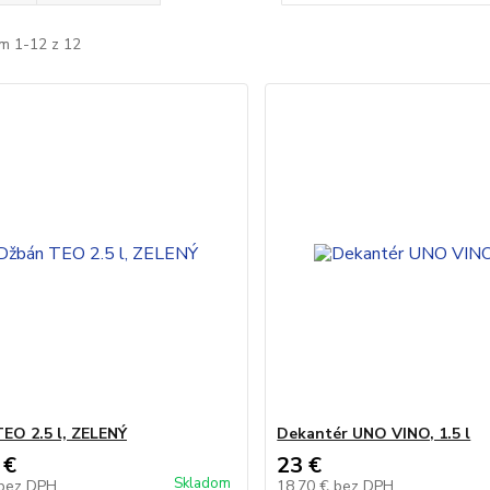
m 1-12 z 12
EO 2.5 l, ZELENÝ
Dekantér UNO VINO, 1.5 l
 €
23 €
Skladom
bez DPH
18,70 €
bez DPH