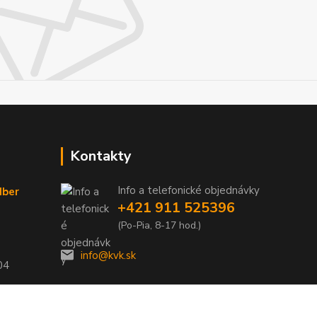
Kontakty
Info a telefonické objednávky
dber
+421 911 525396
(Po-Pia, 8-17 hod.)
info@kvk.sk
04