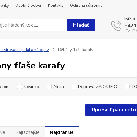
ienky
Osobný odber
Kontakty
Ochrana súkromia
Info a
Hľadať
+421
(Po-Pi
ervírovanie jedál a nápojov
Džbány fľaše karafy
ny fľaše karafy
adom
Novinka
Akcia
Doprava ZADARMO
TO
Upresniť parametr
šie
Najlacnejšie
Najdrahšie