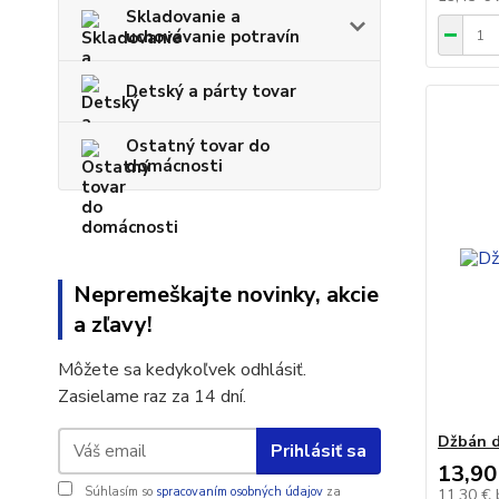
Skladovanie a
uchovávanie potravín
Detský a párty tovar
Ostatný tovar do
domácnosti
Nepremeškajte novinky, akcie
a zľavy!
Môžete sa kedykoľvek odhlásiť.
Zasielame raz za 14 dní.
Džbán d
Prihlásiť sa
13,90
Súhlasím so
spracovaním osobných údajov
za
11,30 €