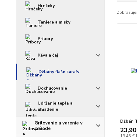
Hrnčeky
Zobrazuje
Taniere a misky
Príbory
Káva a čaj
Džbány fľaše karafy
Dochucovanie
Udržanie tepla a
chladenie
Džbán T
Grilovanie a varenie v
prírode
23,90
19,43 €