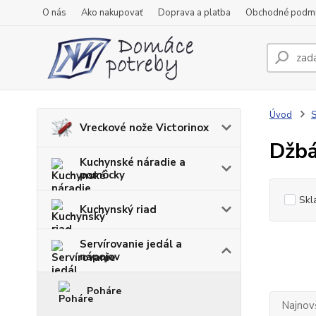
O nás
Ako nakupovať
Doprava a platba
Obchodné podm
Úvod
S
Vreckové nože Victorinox
Džbá
Kuchynské náradie a
pomôcky
Skl
Kuchynský riad
Servírovanie jedál a
nápojov
Poháre
Najnov