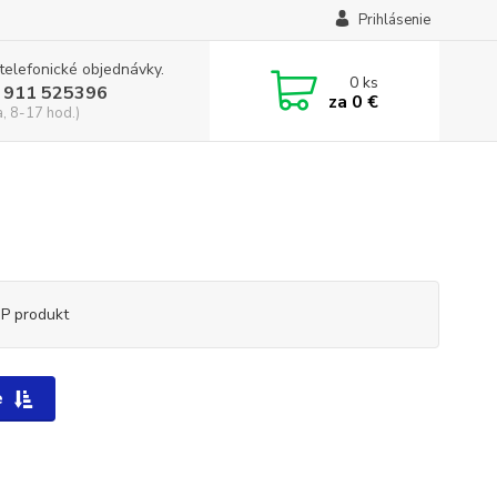
Prihlásenie
 telefonické objednávky.
0
ks
 911 525396
za
0 €
a, 8-17 hod.)
P produkt
e