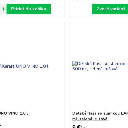
Pridať do košíka
Zvoliť variant
UNO VINO 1.0 l
Detská fľaša so slamkou BA
ml, zelená, ružová
€
9 €
/
ks