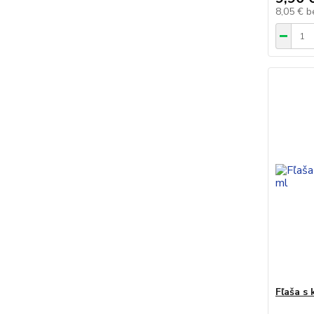
8,05 €
b
Fľaša s