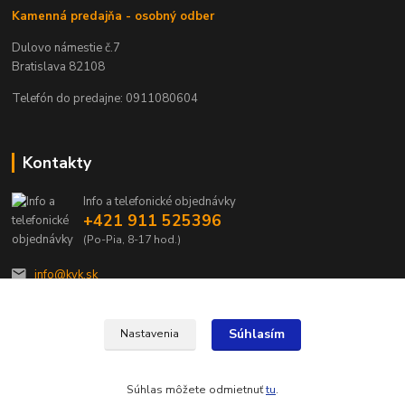
Kamenná predajňa - osobný odber
Dulovo námestie č.7
Bratislava 82108
Telefón do predajne: 0911080604
Kontakty
Info a telefonické objednávky
+421 911 525396
(Po-Pia, 8-17 hod.)
info@kvk.sk
Súhlasím
Nastavenia
Súhlas môžete odmietnuť
tu
.
Vytvorené na
Eshop-rychlo.sk