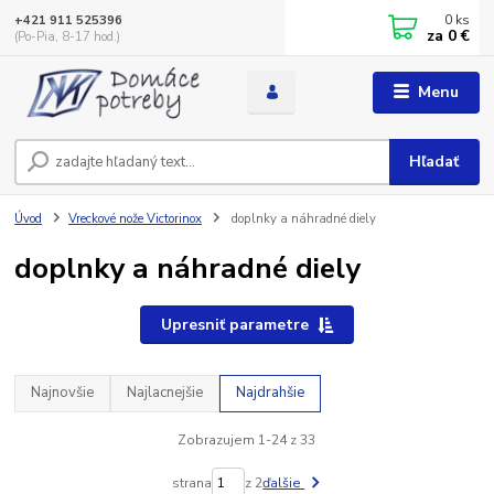
0
ks
+421 911 525396
za
0 €
(Po-Pia, 8-17 hod.)
Menu
Hľadať
Úvod
Vreckové nože Victorinox
doplnky a náhradné diely
doplnky a náhradné diely
Upresniť parametre
Najnovšie
Najlacnejšie
Najdrahšie
Zobrazujem 1-24 z 33
strana
z 2
ďalšie