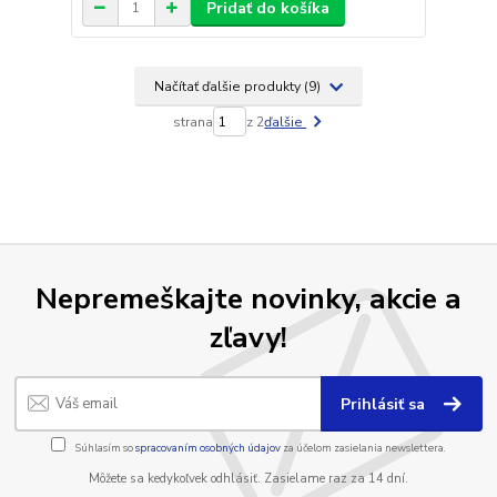
Pridať do košíka
Načítať ďalšie produkty (9)
strana
z 2
ďalšie
Nepremeškajte novinky, akcie a
zľavy!
Prihlásiť sa
Súhlasím so
spracovaním osobných údajov
za účelom zasielania newslettera.
Môžete sa kedykoľvek odhlásiť. Zasielame raz za 14 dní.