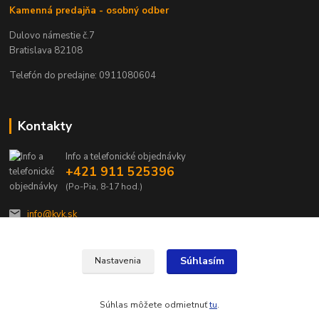
Kamenná predajňa - osobný odber
Dulovo námestie č.7
Bratislava 82108
Telefón do predajne: 0911080604
Kontakty
Info a telefonické objednávky
+421 911 525396
(Po-Pia, 8-17 hod.)
info@kvk.sk
Súhlasím
Nastavenia
Súhlas môžete odmietnuť
tu
.
Vytvorené na
Eshop-rychlo.sk