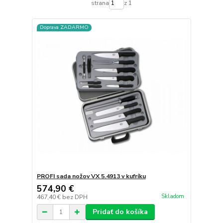
strana
z 1
Doprava ZADARMO
PROFI sada nožov VX 5.4913 v kufríku
574,90 €
Skladom
467,40 €
bez DPH
Pridať do košíka