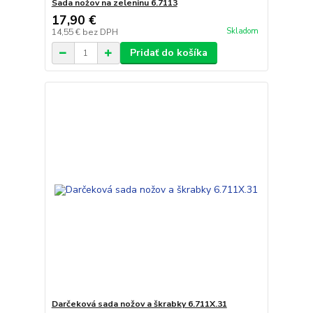
Sada nožov na zeleninu 6.7113
17,90 €
Skladom
14,55 €
bez DPH
Pridať do košíka
Darčeková sada nožov a škrabky 6.711X.31