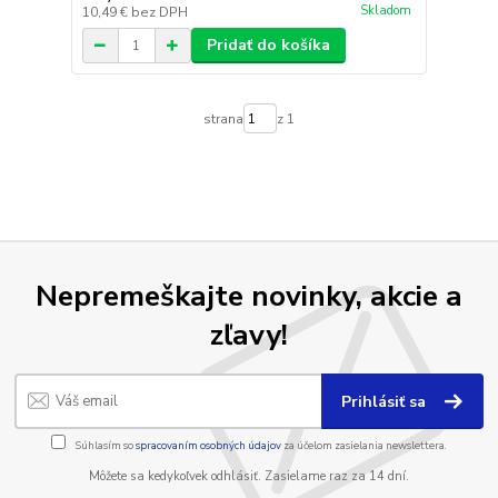
Skladom
10,49 €
bez DPH
Pridať do košíka
strana
z 1
Nepremeškajte novinky, akcie a
zľavy!
Prihlásiť sa
Súhlasím so
spracovaním osobných údajov
za účelom zasielania newslettera.
Môžete sa kedykoľvek odhlásiť. Zasielame raz za 14 dní.