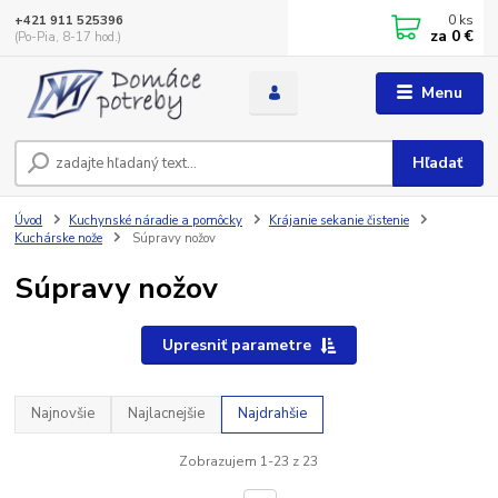
0
ks
+421 911 525396
za
0 €
(Po-Pia, 8-17 hod.)
Menu
Hľadať
Úvod
Kuchynské náradie a pomôcky
Krájanie sekanie čistenie
Kuchárske nože
Súpravy nožov
Súpravy nožov
Upresniť parametre
Najnovšie
Najlacnejšie
Najdrahšie
Zobrazujem 1-23 z 23