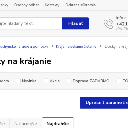
ienky
Osobný odber
Kontakty
Ochrana súkromia
Info a
Hľadať
+421
(Po-Pi
uchynské náradie a pomôcky
Krájanie sekanie čistenie
Dosky na kráj
y na krájanie
adom
Novinka
Akcia
Doprava ZADARMO
TO
Upresniť parametr
šie
Najlacnejšie
Najdrahšie