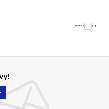
strana
z 1
vy!