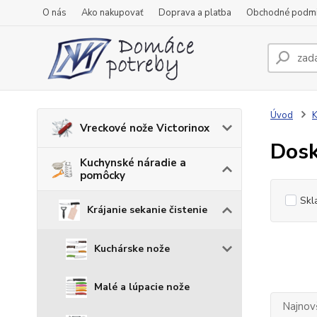
O nás
Ako nakupovať
Doprava a platba
Obchodné podm
Úvod
K
Vreckové nože Victorinox
Dosk
Kuchynské náradie a
pomôcky
Skl
Krájanie sekanie čistenie
Kuchárske nože
Malé a lúpacie nože
Najnov