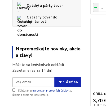
Detský a párty tovar
Ostatný tovar do
domácnosti
Nepremeškajte novinky, akcie
a zľavy!
Môžete sa kedykoľvek odhlásiť.
Zasielame raz za 14 dní.
Prihlásiť sa
Súhlasím so
spracovaním osobných údajov
za
GRILL t
účelom zasielania newslettera.
3,70 
3,01 €
b