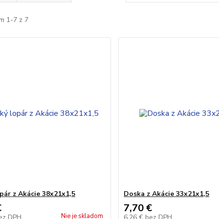
m 1-7 z 7
opár z Akácie 38x21x1,5
Doska z Akácie 33x21x1,5
€
7,70 €
Nie je skladom
ez DPH
6,26 €
bez DPH