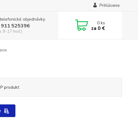
Prihlásenie
 telefonické objednávky.
0
ks
 911 525396
za
0 €
a, 8-17 hod.)
anie
P produkt
e