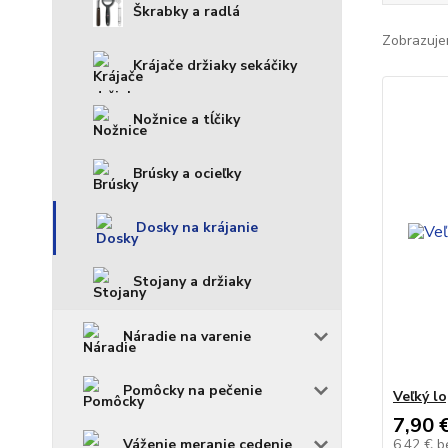
Škrabky a radlá
Zobrazuje
Krájače držiaky sekáčiky
Nožnice a tĺčiky
Brúsky a ocieľky
Dosky na krájanie
Stojany a držiaky
Náradie na varenie
Pomôcky na pečenie
Veľký l
7,90 
Váženie meranie cedenie
6,42 €
b