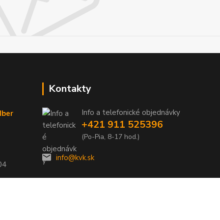
Kontakty
Info a telefonické objednávky
dber
+421 911 525396
(Po-Pia, 8-17 hod.)
info@kvk.sk
04