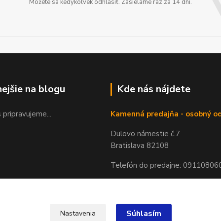
Môžete sa kedykoľvek odhlásiť. Zasielame raz za 14 dní.
nejšie na blogu
Kde nás nájdete
 pripravujeme...
Kamenná predajňa - osobný o
Dulovo námestie č.7
Bratislava 82108
Telefón do predajne: 09110806
Súhlasím
Nastavenia