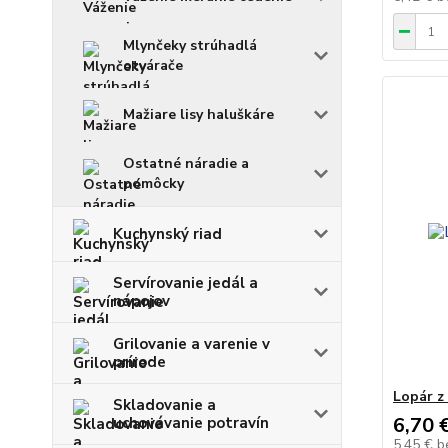
Mlynčeky strúhadlá
otvárače
Mažiare lisy haluškáre
Ostatné náradie a
pomôcky
Kuchynský riad
Servírovanie jedál a
nápojov
Grilovanie a varenie v
prírode
Lopár z
Skladovanie a
6,70 
uchovávanie potravín
5,45 €
b