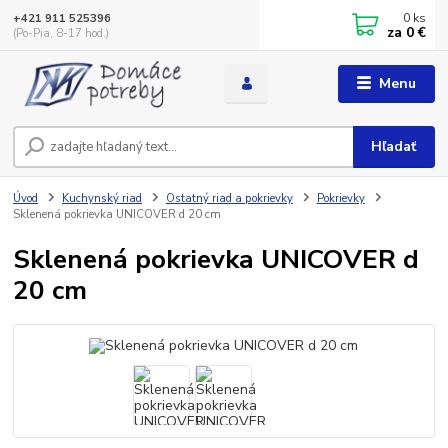
0
ks
+421 911 525396
za
0 €
(Po-Pia, 8-17 hod.)
Menu
Hľadať
Úvod
Kuchynský riad
Ostatný riad a pokrievky
Pokrievky
Sklenená pokrievka UNICOVER d 20 cm
Sklenená pokrievka UNICOVER d
20 cm