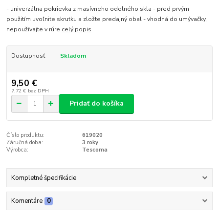
- univerzálna pokrievka z masívneho odolného skla - pred prvým
použitím uvoľnite skrutku a zložte predajný obal - vhodná do umývačky,
nepoužívajte v rúre
celý popis
Dostupnosť
Skladom
9,50 €
7,72 €
bez DPH
Pridať do košíka
Číslo produktu:
619020
Záručná doba:
3 roky
Výrobca:
Tescoma
Kompletné špecifikácie
Komentáre
0