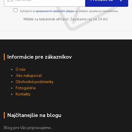
Súhlasím so
spracovaním osobných údajov
za účelom zasielania newslettera.
Môžete sa kedykoľvek odhlásiť. Zasielame raz za 14 dní.
Informácie pre zákazníkov
O nás
Ako nakupovať
Obchodné podmienky
Fotogaléria
Kontakty
Najčítanejšie na blogu
Blog pre Vás pripravujeme...