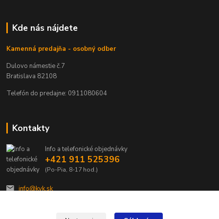
Kde nás nájdete
Kamenná predajňa - osobný odber
Dulovo námestie č.7
Bratislava 82108
Telefón do predajne: 0911080604
Kontakty
Info a telefonické objednávky
+421 911 525396
(Po-Pia, 8-17 hod.)
info@kvk.sk