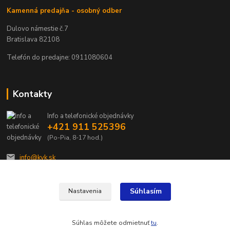
Kamenná predajňa - osobný odber
Dulovo námestie č.7
Bratislava 82108
Telefón do predajne: 0911080604
Kontakty
Info a telefonické objednávky
+421 911 525396
(Po-Pia, 8-17 hod.)
info@kvk.sk
Súhlasím
Nastavenia
Súhlas môžete odmietnuť
tu
.