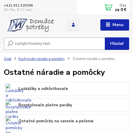
0
ks
+421 911 525396
za
0 €
(Po-Pia, 8-17 hod.)
Menu
Hľadať
Úvod
Kuchynské náradie a pomôcky
Ostatné náradie a pomôcky
Ostatné náradie a pomôcky
Luskáčiky a odkôstkovače
Rozptylovače platne paráky
Ostatné pomôcky na varenie a pečenie