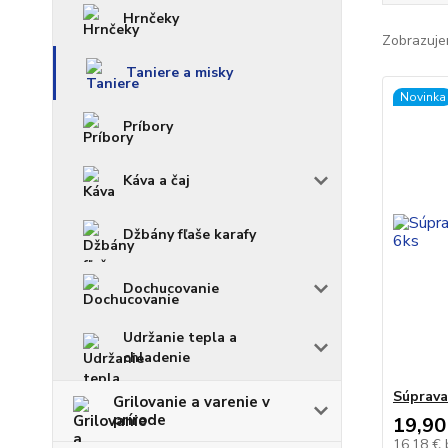
Hrnčeky
Zobrazuje
Taniere a misky
Novinka
Príbory
Káva a čaj
Džbány fľaše karafy
Dochucovanie
Udržanie tepla a
chladenie
Súprava
Grilovanie a varenie v
prírode
19,90
16,18 €