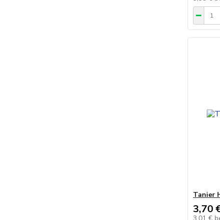
Tanier
3,70 
3,01 €
b