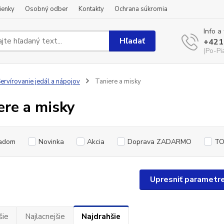
ienky
Osobný odber
Kontakty
Ochrana súkromia
Info a
Hľadať
+421
(Po-Pi
ervírovanie jedál a nápojov
Taniere a misky
ere a misky
adom
Novinka
Akcia
Doprava ZADARMO
TO
Upresniť parametr
šie
Najlacnejšie
Najdrahšie