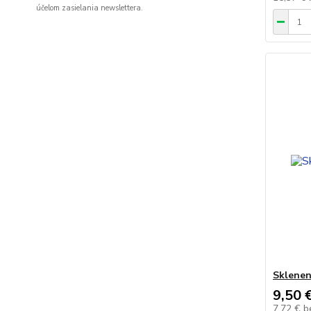
účelom zasielania newslettera.
Sklenen
9,50 
7,72 €
b