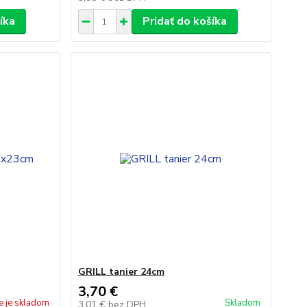
íka
Pridať do košíka
GRILL tanier 24cm
3,70 €
e je skladom
Skladom
3,01 €
bez DPH