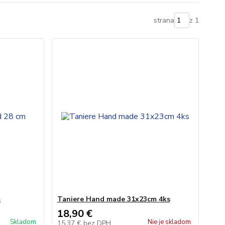
strana
z 1
m
Taniere Hand made 31x23cm 4ks
18,90 €
Skladom
Nie je skladom
15,37 €
bez DPH