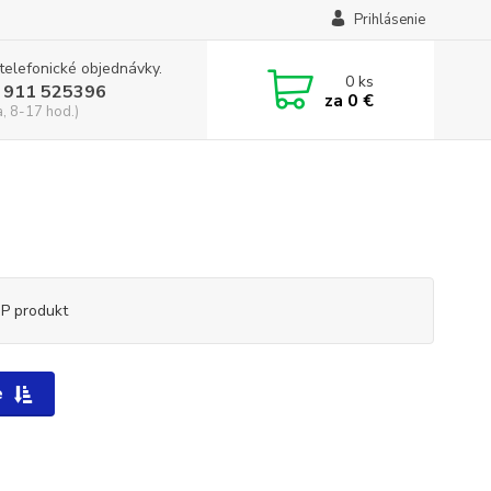
Prihlásenie
 telefonické objednávky.
0
ks
 911 525396
za
0 €
a, 8-17 hod.)
P produkt
e