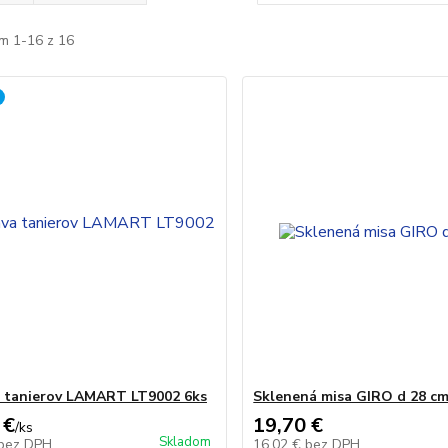
m 1-16 z 16
 tanierov LAMART LT9002 6ks
Sklenená misa GIRO d 28 c
 €
19,70 €
/
ks
Skladom
bez DPH
16,02 €
bez DPH