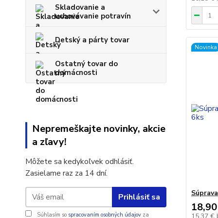
Skladovanie a
uchovávanie potravín
Detský a párty tovar
Novinka
Ostatný tovar do
domácnosti
Nepremeškajte novinky, akcie
a zľavy!
Môžete sa kedykoľvek odhlásiť.
Zasielame raz za 14 dní.
Súprava
Prihlásiť sa
18,90
Súhlasím so
spracovaním osobných údajov
za
15,37 €