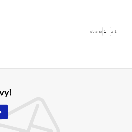
strana
z 1
vy!