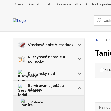
O nás
Ako nakupovať
Doprava a platba
Obchodné podm
Úvod
S
Vreckové nože Victorinox
Tani
Kuchynské náradie a
pomôcky
Skl
Kuchynský riad
Servírovanie jedál a
nápojov
Poháre
Najnov