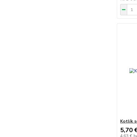
Kotlík s
5,70 
4,63 €
b