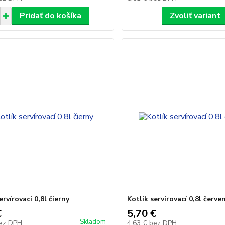
Pridať do košíka
Zvoliť variant
ervírovací 0,8l čierny
Kotlík servírovací 0,8l červe
€
5,70 €
Skladom
ez DPH
4,63 €
bez DPH