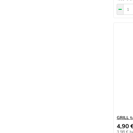
GRILL t
4,90 
3,98 €
b