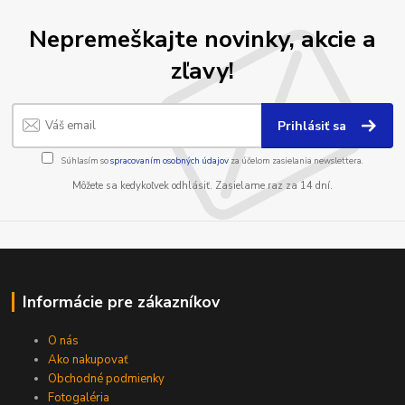
Nepremeškajte novinky, akcie a
zľavy!
Prihlásiť sa
Súhlasím so
spracovaním osobných údajov
za účelom zasielania newslettera.
Môžete sa kedykoľvek odhlásiť. Zasielame raz za 14 dní.
Informácie pre zákazníkov
O nás
Ako nakupovať
Obchodné podmienky
Fotogaléria