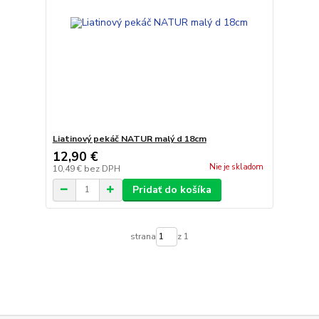
Liatinový pekáč NATUR malý d 18cm
12,90 €
Nie je skladom
10,49 €
bez DPH
Pridať do košíka
strana
z 1