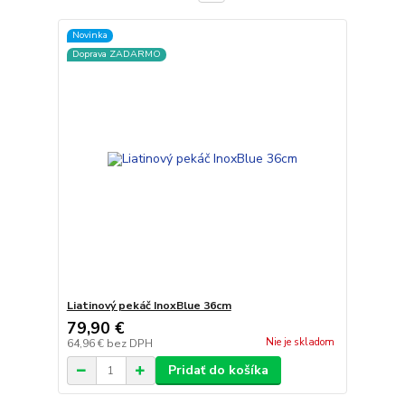
Novinka
Doprava ZADARMO
Liatinový pekáč InoxBlue 36cm
79,90 €
Nie je skladom
64,96 €
bez DPH
Pridať do košíka