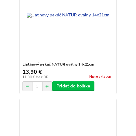
Liatinový pekáč NATUR oválny 14x21cm
13,90 €
Nie je skladom
11,30 €
bez DPH
Pridať do košíka