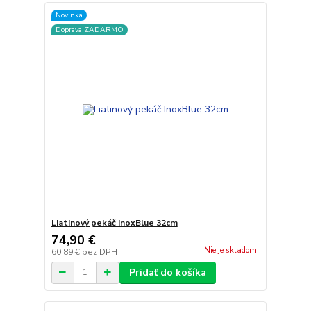
Novinka
Doprava ZADARMO
Liatinový pekáč InoxBlue 32cm
74,90 €
Nie je skladom
60,89 €
bez DPH
Pridať do košíka