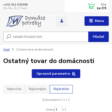
0
ks
+421 911 525396
za
0 €
(Po-Pia, 8-17 hod.)
Menu
Hľadať
Úvod
Ostatný tovar do domácnosti
Ostatný tovar do domácnosti
Upresniť parametre
Najnovšie
Najlacnejšie
Najdrahšie
Zobrazujem 1-1 z 1
strana
z 1