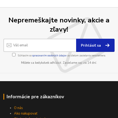
Nepremeškajte novinky, akcie a
zľavy!
Prihlásiť sa
Súhlasím so
spracovaním osobných údajov
za účelom zasielania newslettera.
Môžete sa kedykoľvek odhlásiť. Zasielame raz za 14 dní.
Informácie pre zákazníkov
O nás
Ako nakupovať