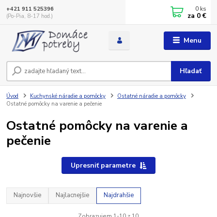
0
ks
+421 911 525396
za
0 €
(Po-Pia, 8-17 hod.)
Menu
Hľadať
Úvod
Kuchynské náradie a pomôcky
Ostatné náradie a pomôcky
Ostatné pomôcky na varenie a pečenie
Ostatné pomôcky na varenie a
pečenie
Upresniť parametre
Najnovšie
Najlacnejšie
Najdrahšie
Zobrazujem 1-10 z 10