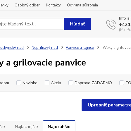
ienky
Osobný odber
Kontakty
Ochrana súkromia
Info a
Hľadať
+421
(Po-Pi
uchynský riad
Nepriľnavý riad
Panvice a rajnice
Woky a grilovaci
 a grilovacie panvice
adom
Novinka
Akcia
Doprava ZADARMO
TO
Upresniť parametr
šie
Najlacnejšie
Najdrahšie