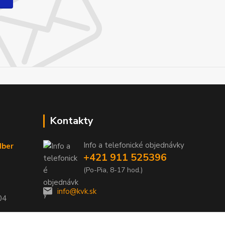
Kontakty
Info a telefonické objednávky
dber
+421 911 525396
(Po-Pia, 8-17 hod.)
info@kvk.sk
04