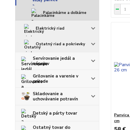
panvice
Palacinkárne a dolkárne
Elektrický riad
Ostatný riad a pokrievky
Servírovanie jedál a
nápojov
Grilovanie a varenie v
prírode
Skladovanie a
uchovávanie potravín
Detský a párty tovar
Panvica
cm
Ostatný tovar do
58 €