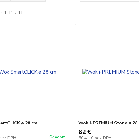
m 1-11 z 11
artCLICK ø 28 cm
Wok i-PREMIUM Stone ø 28
62 €
Skladom
bez DPH
50,41 €
bez DPH