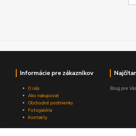
Informácie pre zákazníkov
Najčíta
O nás
Blog pre Vás
Ako nakupovať
Obchodné podmienky
Fotogaléria
Kontakty