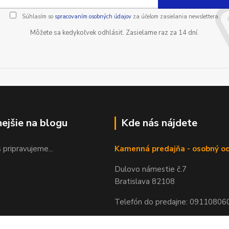
Súhlasím so
spracovaním osobných údajov
za účelom zasielania newslettera.
Môžete sa kedykoľvek odhlásiť. Zasielame raz za 14 dní.
nejšie na blogu
Kde nás nájdete
 pripravujeme...
Kamenná predajňa - osobný o
Dulovo námestie č.7
Bratislava 82108
Telefón do predajne: 09110806