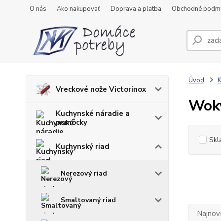
O nás
Ako nakupovať
Doprava a platba
Obchodné podm
Úvod
K
Vreckové nože Victorinox
Woky
Kuchynské náradie a
pomôcky
Skl
Kuchynský riad
Nerezový riad
Smaltovaný riad
Najnov