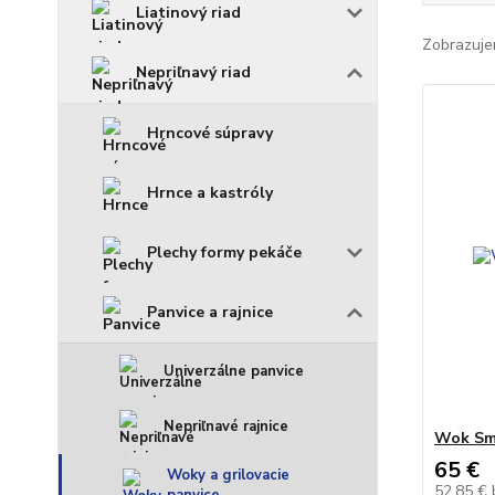
Liatinový riad
Zobrazuje
Nepriľnavý riad
Hrncové súpravy
Hrnce a kastróly
Plechy formy pekáče
Panvice a rajnice
Univerzálne panvice
Nepriľnavé rajnice
Wok Sm
65 €
Woky a grilovacie
52,85 €