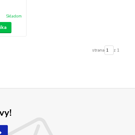
Skladom
íka
strana
z 1
vy!