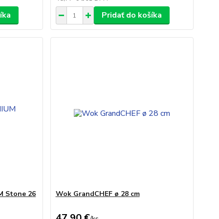
íka
Pridať do košíka
UM Stone 26
Wok GrandCHEF ø 28 cm
47,90 €
/
ks