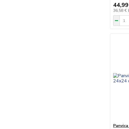
44,99
36,58 €
Panvica