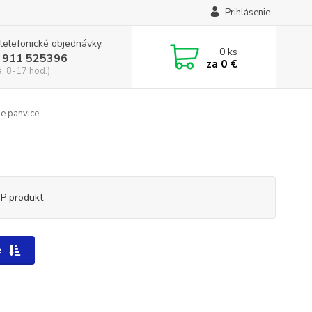
Prihlásenie
 telefonické objednávky.
0
ks
 911 525396
za
0 €
a, 8-17 hod.)
e panvice
P produkt
e