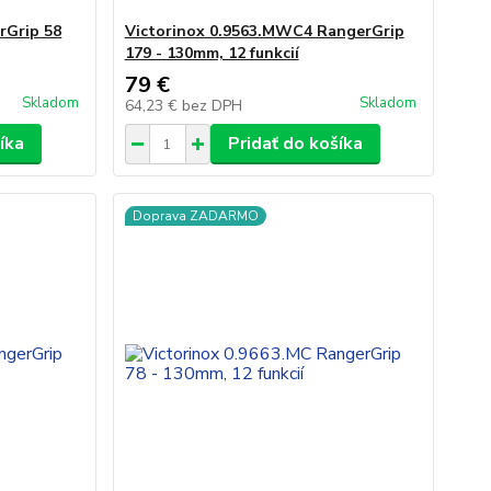
rGrip 58
Victorinox 0.9563.MWC4 RangerGrip
179 - 130mm, 12 funkcií
79 €
Skladom
Skladom
64,23 €
bez DPH
íka
Pridať do košíka
Doprava ZADARMO