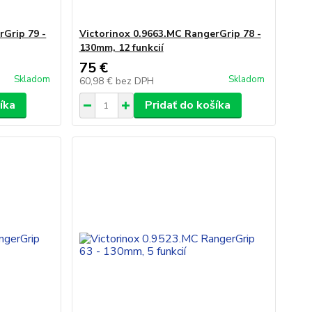
rGrip 79 -
Victorinox 0.9663.MC RangerGrip 78 -
130mm, 12 funkcií
75 €
Skladom
Skladom
60,98 €
bez DPH
íka
Pridať do košíka