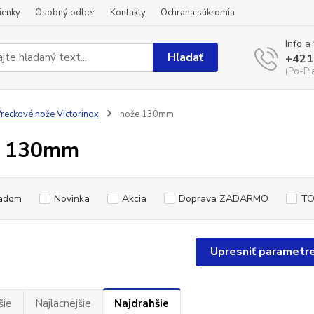
ienky
Osobný odber
Kontakty
Ochrana súkromia
Info a
Hľadať
+421
(Po-Pi
reckové nože Victorinox
nože 130mm
e 130mm
adom
Novinka
Akcia
Doprava ZADARMO
TO
Upresniť parametr
šie
Najlacnejšie
Najdrahšie