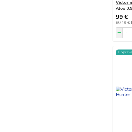
Victori
Alox 0.
99 €
80,49 €
Doprav