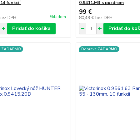
14 funkcií
0.9411.M3 s puzdrom
99 €
Skladom
bez DPH
80,49 €
bez DPH
Pridať do košíka
Pridať do koš
a ZADARMO
Doprava ZADARMO