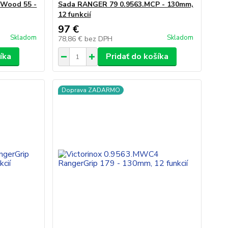
rWood 55 -
Sada RANGER 79 0.9563.MCP - 130mm,
12 funkcií
97 €
Skladom
Skladom
78,86 €
bez DPH
íka
Pridať do košíka
Doprava ZADARMO