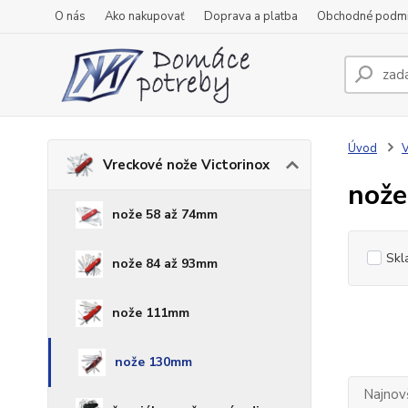
O nás
Ako nakupovať
Doprava a platba
Obchodné podm
Úvod
V
Vreckové nože Victorinox
nož
nože 58 až 74mm
Skl
nože 84 až 93mm
nože 111mm
nože 130mm
Najnov