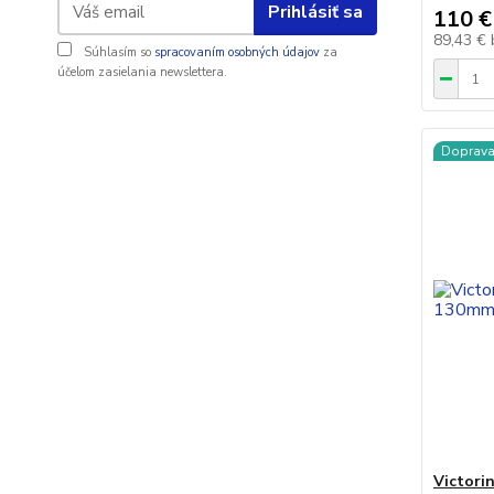
Prihlásiť sa
110 €
89,43 €
Súhlasím so
spracovaním osobných údajov
za
účelom zasielania newslettera.
Doprav
Victori