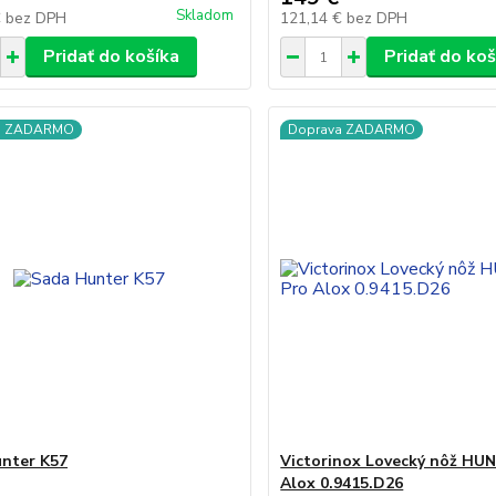
Skladom
€
bez DPH
121,14 €
bez DPH
Pridať do košíka
Pridať do koš
a ZADARMO
Doprava ZADARMO
nter K57
Victorinox Lovecký nôž HU
Alox 0.9415.D26