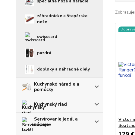
špeciálne nože a náradie
Zobrazuje
záhradnícke a štepárske
nože
Doprav
swisscard
puzdrá
doplnky a náhradné diely
Kuchynské náradie a
pomôcky
Kuchynský riad
Servírovanie jedál a
Victori
nápojov
Boatsma
179 €