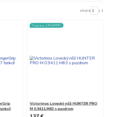
strana
z 1
Doprava ZADARMO
erGrip
Victorinox Lovecký nôž HUNTER PRO
unkcíí
M 0.9411.M63 s puzdrom
137 €