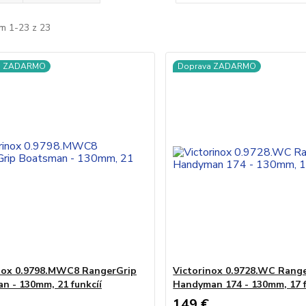
m 1-23 z 23
a ZADARMO
Doprava ZADARMO
nox 0.9798.MWC8 RangerGrip
Victorinox 0.9728.WC Rang
n - 130mm, 21 funkcíí
Handyman 174 - 130mm, 17 f
149 €