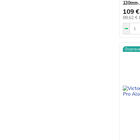
130mm, 
109 €
88,62 €
Doprav