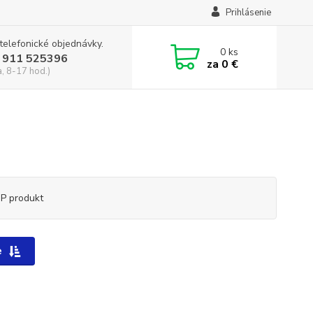
Prihlásenie
 telefonické objednávky.
0
ks
 911 525396
za
0 €
a, 8-17 hod.)
P produkt
e