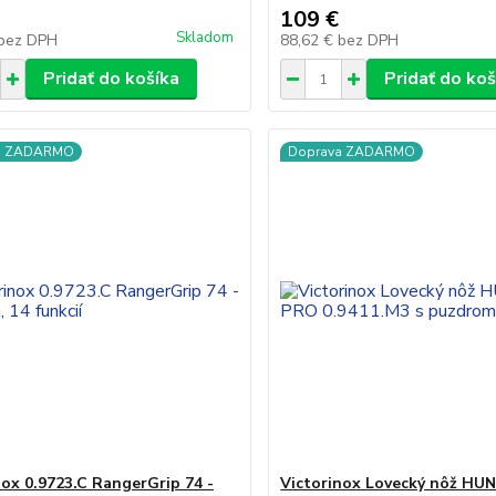
109 €
Skladom
bez DPH
88,62 €
bez DPH
Pridať do košíka
Pridať do koš
a ZADARMO
Doprava ZADARMO
nox 0.9723.C RangerGrip 74 -
Victorinox Lovecký nôž H