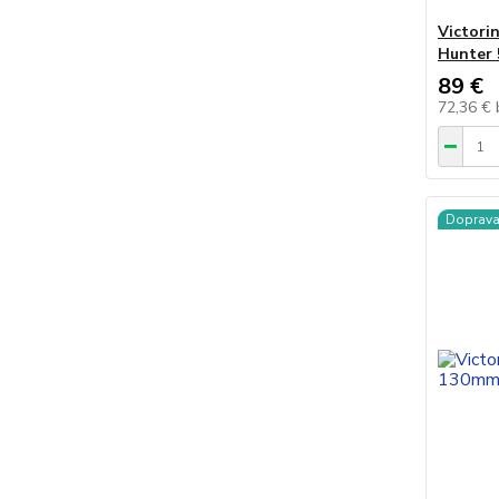
Victori
Hunter 
89 €
72,36 €
Doprav