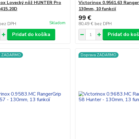
nox Lovecký nôž HUNTER Pro
Victorinox 0.9561.63 Range
9415.20D
130mm, 10 funkcií
99 €
Skladom
bez DPH
80,49 €
bez DPH
Pridať do košíka
Pridať do koš
a ZADARMO
Doprava ZADARMO