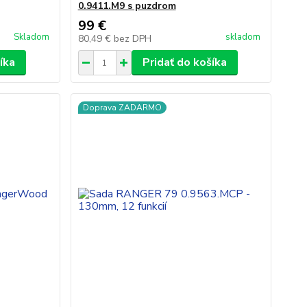
0.9411.M9 s puzdrom
99 €
Skladom
skladom
80,49 €
bez DPH
íka
Pridať do košíka
Doprava ZADARMO