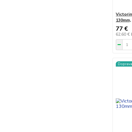
Victori
130mm,
77 €
62,60 €
Doprav