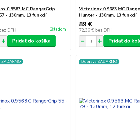
nox 0.9583.MC RangerGrip
Victorinox 0.9683.MC Range
57 - 130mm, 13 funkcií
Hunter - 130mm, 13 funkcií
89 €
Skladom
bez DPH
72,36 €
bez DPH
Pridať do košíka
Pridať do koš
a ZADARMO
Doprava ZADARMO