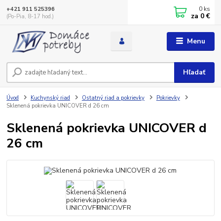
0
ks
+421 911 525396
za
0 €
(Po-Pia, 8-17 hod.)
Menu
Hľadať
Úvod
Kuchynský riad
Ostatný riad a pokrievky
Pokrievky
Sklenená pokrievka UNICOVER d 26 cm
Sklenená pokrievka UNICOVER d
26 cm