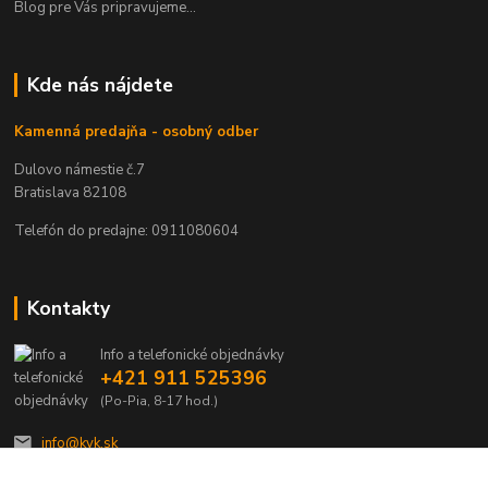
Blog pre Vás pripravujeme...
Kde nás nájdete
Kamenná predajňa - osobný odber
Dulovo námestie č.7
Bratislava 82108
Telefón do predajne: 0911080604
Kontakty
Info a telefonické objednávky
+421 911 525396
(Po-Pia, 8-17 hod.)
info@kvk.sk