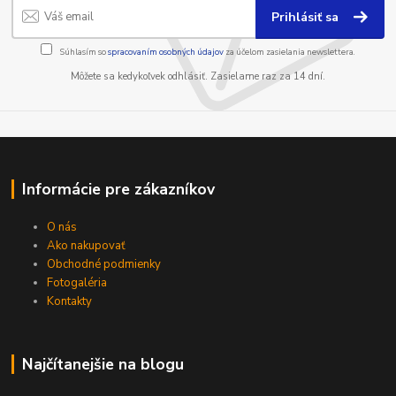
Prihlásiť sa
Súhlasím so
spracovaním osobných údajov
za účelom zasielania newslettera.
Môžete sa kedykoľvek odhlásiť. Zasielame raz za 14 dní.
Informácie pre zákazníkov
O nás
Ako nakupovať
Obchodné podmienky
Fotogaléria
Kontakty
Najčítanejšie na blogu