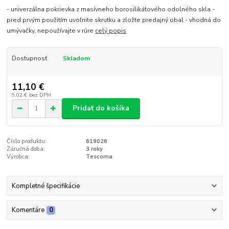
- univerzálna pokrievka z masívneho borosilikátového odolného skla -
pred prvým použitím uvoľnite skrutku a zložte predajný obal - vhodná do
umývačky, nepoužívajte v rúre
celý popis
Dostupnosť
Skladom
11,10 €
9,02 €
bez DPH
Pridať do košíka
Číslo produktu:
619026
Záručná doba:
3 roky
Výrobca:
Tescoma
Kompletné špecifikácie
Komentáre
0