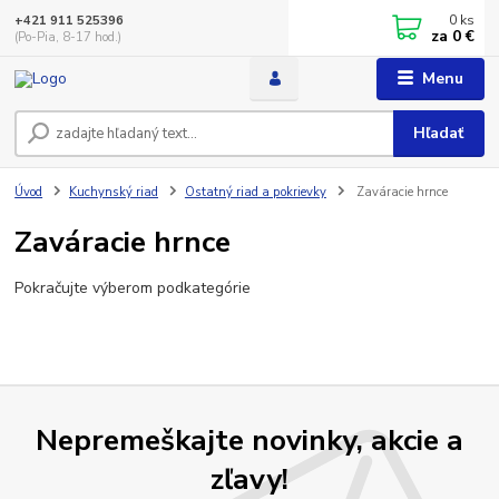
0
ks
+421 911 525396
za
0 €
(Po-Pia, 8-17 hod.)
Menu
Hľadať
Úvod
Kuchynský riad
Ostatný riad a pokrievky
Zaváracie hrnce
Zaváracie hrnce
Pokračujte výberom podkategórie
Nepremeškajte novinky, akcie a
zľavy!