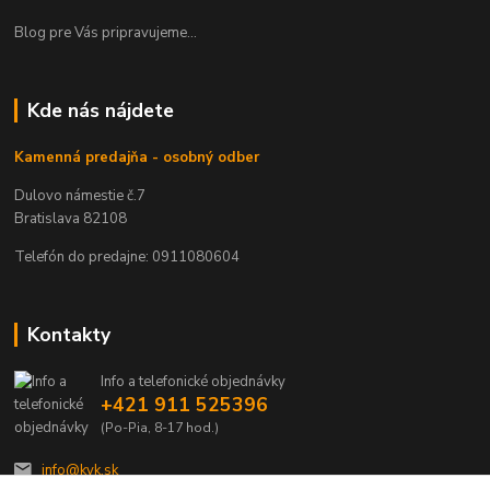
Blog pre Vás pripravujeme...
Kde nás nájdete
Kamenná predajňa - osobný odber
Dulovo námestie č.7
Bratislava 82108
Telefón do predajne: 0911080604
Kontakty
Info a telefonické objednávky
+421 911 525396
(Po-Pia, 8-17 hod.)
info@kvk.sk