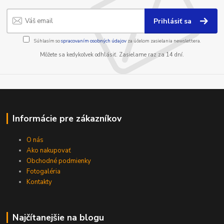
Prihlásiť sa
Súhlasím so
spracovaním osobných údajov
za účelom zasielania newslettera.
Môžete sa kedykoľvek odhlásiť. Zasielame raz za 14 dní.
Informácie pre zákazníkov
O nás
Ako nakupovať
Obchodné podmienky
Fotogaléria
Kontakty
Najčítanejšie na blogu