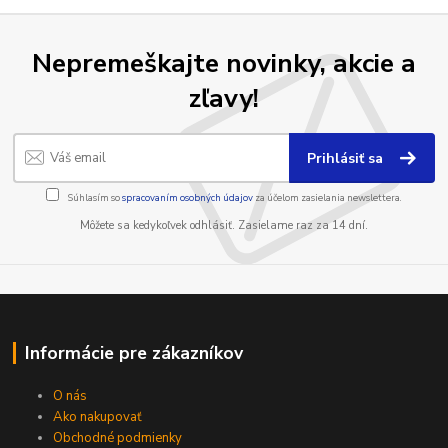
Nepremeškajte novinky, akcie a
zľavy!
Prihlásiť sa
Súhlasím so
spracovaním osobných údajov
za účelom zasielania newslettera.
Môžete sa kedykoľvek odhlásiť. Zasielame raz za 14 dní.
Informácie pre zákazníkov
O nás
Ako nakupovať
Obchodné podmienky