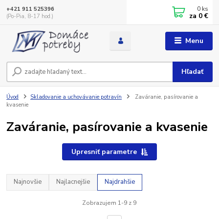
0
ks
+421 911 525396
za
0 €
(Po-Pia, 8-17 hod.)
Menu
Hľadať
Úvod
Skladovanie a uchovávanie potravín
Zaváranie, pasírovanie a
kvasenie
Zaváranie, pasírovanie a kvasenie
Upresniť parametre
Najnovšie
Najlacnejšie
Najdrahšie
Zobrazujem 1-9 z 9