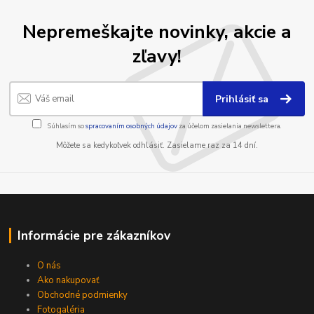
Nepremeškajte novinky, akcie a
zľavy!
Prihlásiť sa
Súhlasím so
spracovaním osobných údajov
za účelom zasielania newslettera.
Môžete sa kedykoľvek odhlásiť. Zasielame raz za 14 dní.
Informácie pre zákazníkov
O nás
Ako nakupovať
Obchodné podmienky
Fotogaléria