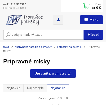
0
ks
+421 911 525396
za
0 €
(Po-Pia, 8-17 hod.)
Menu
Hľadať
Úvod
Kuchynské náradie a pomôcky
Pomôcky na pečenie
Prípravné
misky
Prípravné misky
Upresniť parametre
Najnovšie
Najlacnejšie
Najdrahšie
Zobrazujem 1-10 z 10