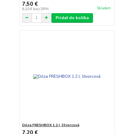
7,50 €
Skladom
6,10 €
bez DPH
Pridať do košíka
Dóza FRESHBOX 1.2 l, štvorcová
7,20 €