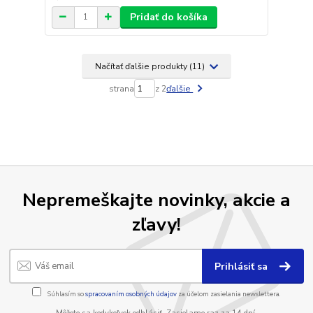
Pridať do košíka
Načítať ďalšie produkty (11)
strana
z 2
ďalšie
Nepremeškajte novinky, akcie a
zľavy!
Prihlásiť sa
Súhlasím so
spracovaním osobných údajov
za účelom zasielania newslettera.