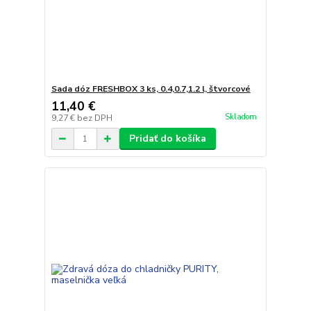
Sada dóz FRESHBOX 3 ks, 0.4,0.7,1.2 l, štvorcové
11,40 €
Skladom
9,27 €
bez DPH
Pridať do košíka