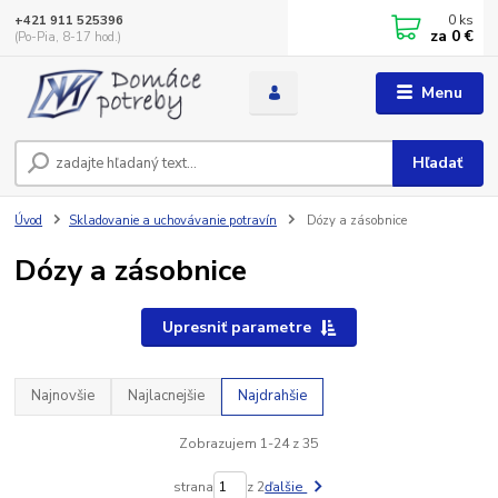
0
ks
+421 911 525396
za
0 €
(Po-Pia, 8-17 hod.)
Menu
Hľadať
Úvod
Skladovanie a uchovávanie potravín
Dózy a zásobnice
Dózy a zásobnice
Upresniť parametre
Najnovšie
Najlacnejšie
Najdrahšie
Zobrazujem 1-24 z 35
strana
z 2
ďalšie