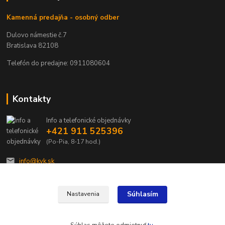
Kamenná predajňa - osobný odber
Dulovo námestie č.7
Bratislava 82108
Telefón do predajne: 0911080604
Kontakty
Info a telefonické objednávky
+421 911 525396
(Po-Pia, 8-17 hod.)
info@kvk.sk
Súhlasím
Nastavenia