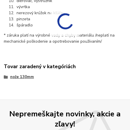
dierovač, výstružník
vývrtka
nerezový krúžok na kľúče
pinzeta
špáradlo
* záruka platí na výrobné vady a chyby materiálu /neplatí na
mechanické poškodenie a opotrebovanie používaním/
Tovar zaradený v kategóriách
nože 130mm
Nepremeškajte novinky, akcie a
zľavy!