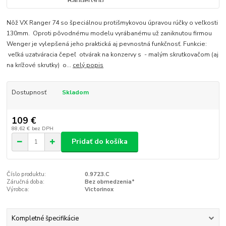
Nôž VX Ranger 74 so špeciálnou protišmykovou úpravou rúčky o veľkosti
130mm. Oproti pôvodnému modelu vyrábanému už zaniknutou firmou
Wenger je vylepšená jeho praktická aj pevnostná funkčnosť. Funkcie:
veľká uzatváracia čepeľ otvárak na konzervy s - malým skrutkovačom (aj
na krížové skrutky) o...
celý popis
Dostupnosť
Skladom
109 €
88,62 €
bez DPH
Pridať do košíka
Číslo produktu:
0.9723.C
Záručná doba:
Bez obmedzenia*
Výrobca:
Victorinox
Kompletné špecifikácie