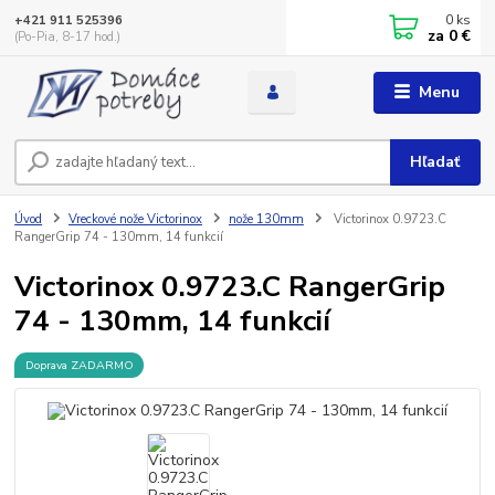
0
ks
+421 911 525396
za
0 €
(Po-Pia, 8-17 hod.)
Menu
Hľadať
Úvod
Vreckové nože Victorinox
nože 130mm
Victorinox 0.9723.C
RangerGrip 74 - 130mm, 14 funkcií
Victorinox 0.9723.C RangerGrip
74 - 130mm, 14 funkcií
Doprava ZADARMO