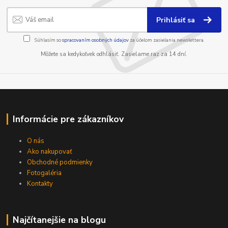
Prihlásiť sa
Súhlasím so
spracovaním osobných údajov
za účelom zasielania newslettera.
Môžete sa kedykoľvek odhlásiť. Zasielame raz za 14 dní.
Informácie pre zákazníkov
O nás
Ako nakupovať
Obchodné podmienky
Fotogaléria
Kontakty
Najčítanejšie na blogu