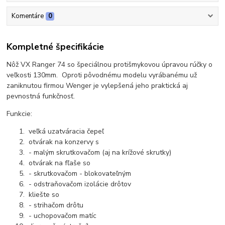
Komentáre
0
Kompletné špecifikácie
Nôž VX Ranger 74 so špeciálnou protišmykovou úpravou rúčky o
veľkosti 130mm. Oproti pôvodnému modelu vyrábanému už
zaniknutou firmou Wenger je vylepšená jeho praktická aj
pevnostná funkčnosť.
Funkcie:
veľká uzatváracia čepeľ
otvárak na konzervy s
- malým skrutkovačom (aj na krížové skrutky)
otvárak na fľaše so
- skrutkovačom - blokovateľným
- odstraňovačom izolácie drôtov
kliešte so
- strihačom drôtu
- uchopovačom matíc