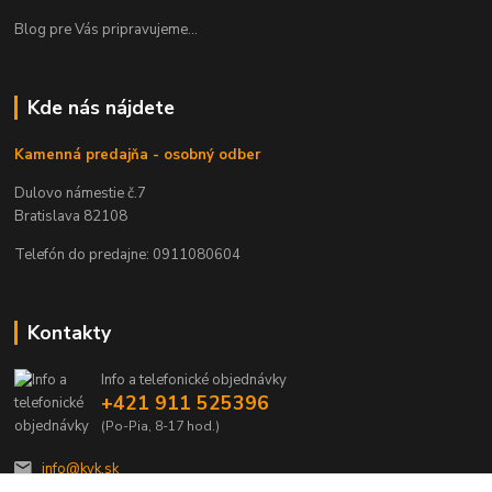
Blog pre Vás pripravujeme...
Kde nás nájdete
Kamenná predajňa - osobný odber
Dulovo námestie č.7
Bratislava 82108
Telefón do predajne: 0911080604
Kontakty
Info a telefonické objednávky
+421 911 525396
(Po-Pia, 8-17 hod.)
info@kvk.sk