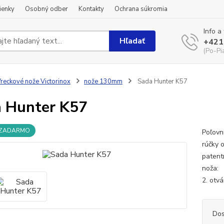
ienky
Osobný odber
Kontakty
Ochrana súkromia
Info a
Hľadať
+421
(Po-Pi
reckové nože Victorinox
nože 130mm
Sada Hunter K57
 Hunter K57
 ZADARMO
Poľovn
rúčky 
patent
noža: 
2. otv
Dos