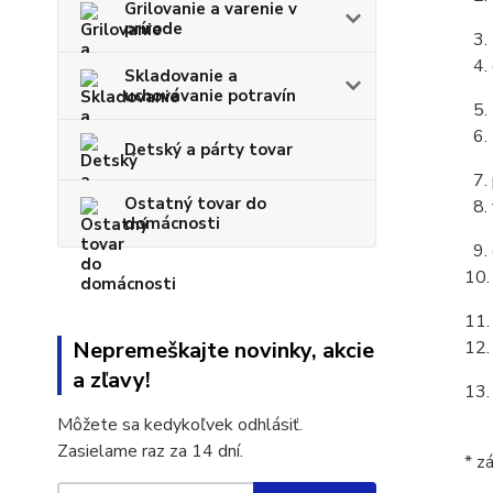
Grilovanie a varenie v
prírode
3. 
4. 
Skladovanie a
uchovávanie potravín
5. 
6. 
Detský a párty tovar
7. 
Ostatný tovar do
8. 
domácnosti
9. 
10.
11.
Nepremeškajte novinky, akcie
12.
a zľavy!
13.
Môžete sa kedykoľvek odhlásiť.
Zasielame raz za 14 dní.
* z