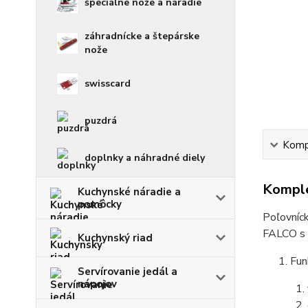
špeciálne nože a náradie
záhradnícke a štepárske
nože
swisscard
puzdrá
Kompl
doplnky a náhradné diely
Komple
Kuchynské náradie a
pomôcky
Poľovníc
FALCO s 
Kuchynský riad
Fun
Servírovanie jedál a
nápojov
1. 
2. 