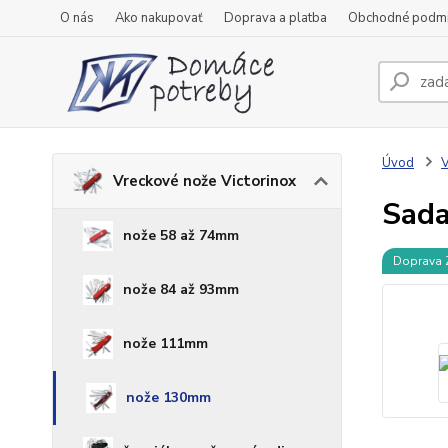
O nás
Ako nakupovať
Doprava a platba
Obchodné podm
Úvod
V
Vreckové nože Victorinox
Sada
nože 58 až 74mm
Doprava
nože 84 až 93mm
nože 111mm
nože 130mm