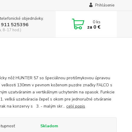
Prihlásenie
 telefonické objednávky.
0
ks
 911 525396
za
0 €
a, 8-17 hod.)
ícky nôž HUNTER 57 so špeciálnou protišmykovou úpravou
o veľkosti 130mm v pevnom koženom puzdre značky FALCO s
ným uzatváranim a vertikálnym uchytením na opasok. Funkcie
1. veľká uzatváracia čepeľ s okom pre jednoručné otváranie
árak na konzervy s 3. - malým skr...
celý popis
tupnosť
Skladom