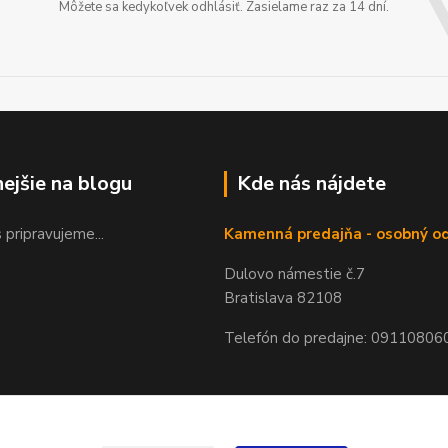
Môžete sa kedykoľvek odhlásiť. Zasielame raz za 14 dní.
nejšie na blogu
Kde nás nájdete
 pripravujeme...
Kamenná predajňa - osobný o
Dulovo námestie č.7
Bratislava 82108
Telefón do predajne: 09110806