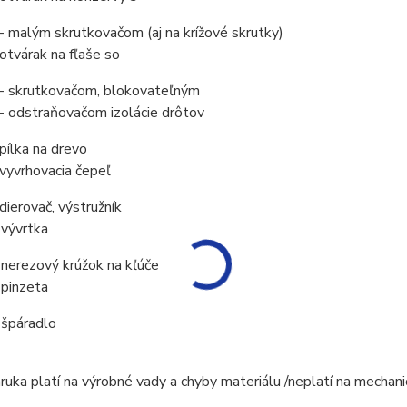
- malým skrutkovačom (aj na krížové skrutky)
otvárak na fľaše so
- skrutkovačom, blokovateľným
- odstraňovačom izolácie drôtov
pílka na drevo
vyvrhovacia čepeľ
dierovač, výstružník
 vývrtka
 nerezový krúžok na kľúče
 pinzeta
 špáradlo
áruka platí na výrobné vady a chyby materiálu /neplatí na mecha