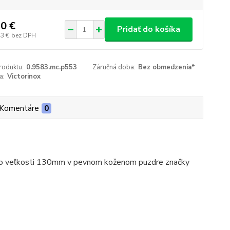
0 €
Pridať do košíka
43 €
bez DPH
roduktu:
0.9583.mc.p553
Záručná doba:
Bez obmedzenia*
a:
Victorinox
Komentáre
0
 o veľkosti 130mm v pevnom koženom puzdre značky