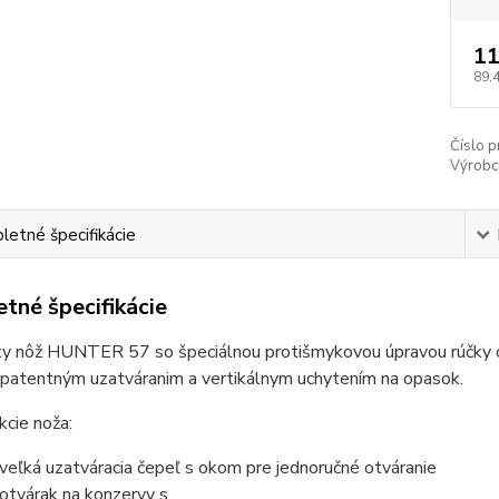
11
89,
Číslo p
Výrobc
etné špecifikácie
tné špecifikácie
ky nôž HUNTER 57 so špeciálnou protišmykovou úpravou rúčky
patentným uzatváranim a vertikálnym uchytením na opasok.
kcie noža:
veľká uzatváracia čepeľ s okom pre jednoručné otváranie
otvárak na konzervy s