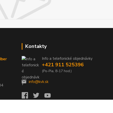
Kontakty
Info a telefonické objednávky
dber
+421 911 525396
(Po-Pia, 8-17 hod.)
info@kvk.sk
04