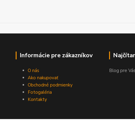
Informácie pre zákazníkov
Najčíta
O nás
Blog pre Vás
Ako nakupovať
Obchodné podmienky
Fotogaléria
Kontakty