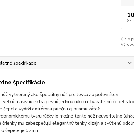
10
88,
Číslo p
Výrobc
etné špecifikácie
tné špecifikácie
 nôž vytvorený ako špeciálny nôž pre lovcov a poľovníkov
e veľkú masívnu extra pevnú jednou rukou otvárateľnú čepeľ s k
e čepele vydrží extrémnu priečnu aj priamu záťaž
rgonomickému tvaru rúčky je možné tento nôž neuveriteľne ľahko
 črienky mu zabezpečujú elegantný tenký dizajn a zvýšenú odol
eho čepele je 97mm