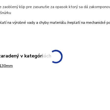
e zaoblený klip pre zasunutie za opasok ktorý sa dá zakomponova
 šnúrku
platí na výrobné vady a chyby materiálu /neplatí na mechanické 
zaradený v kategóriách
 130mm