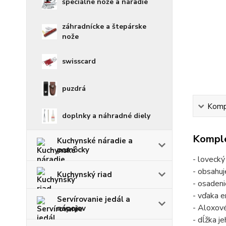
špeciálne nože a náradie
záhradnícke a štepárske
nože
swisscard
puzdrá
Kompl
doplnky a náhradné diely
Komple
Kuchynské náradie a
pomôcky
- lovecký
- obsahuj
Kuchynský riad
- osadeni
- vďaka e
Servírovanie jedál a
- Aloxové
nápojov
- dĺžka j