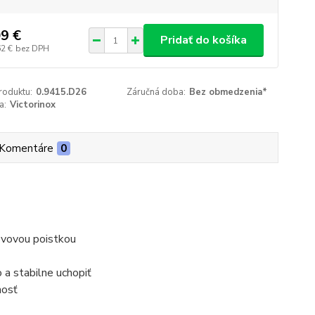
9 €
Pridať do košíka
62 €
bez DPH
roduktu:
0.9415.D26
Záručná doba:
Bez obmedzenia*
a:
Victorinox
Komentáre
0
ovovou poistkou
 a stabilne uchopiť
nosť