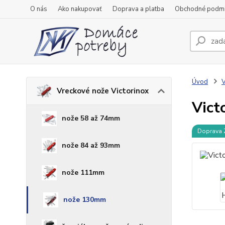
O nás
Ako nakupovať
Doprava a platba
Obchodné podm
Úvod
V
Vreckové nože Victorinox
Vict
nože 58 až 74mm
Doprava
nože 84 až 93mm
nože 111mm
nože 130mm