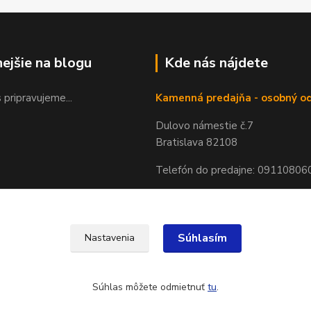
nejšie na blogu
Kde nás nájdete
 pripravujeme...
Kamenná predajňa - osobný o
Dulovo námestie č.7
Bratislava 82108
Telefón do predajne: 09110806
Súhlasím
Nastavenia
Súhlas môžete odmietnuť
tu
.