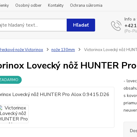
ienky
Osobný odber
Kontakty
Ochrana súkromia
Info a
Hľadať
+421
(Po-Pi
reckové nože Victorinox
nože 130mm
Victorinox Lovecký nôž HUN
orinox Lovecký nôž HUNTER Pro
 ZADARMO
- love
obsahu
s kovo
priamu
neuveri
Dos