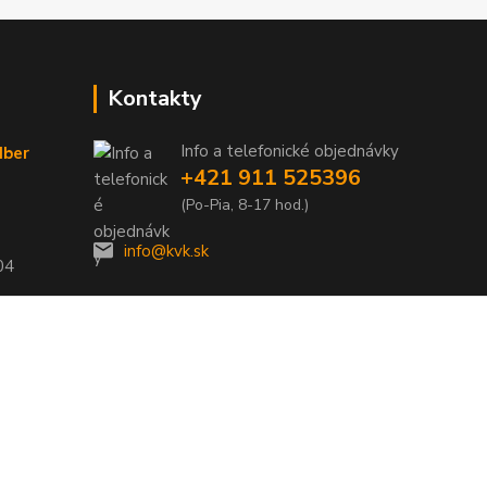
Kontakty
Info a telefonické objednávky
dber
+421 911 525396
(Po-Pia, 8-17 hod.)
info@kvk.sk
04
Vytvorené na
Eshop-rychlo.sk