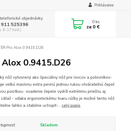
Prihlásenie
 telefonické objednávky.
0
ks
 911 525396
za
0 €
a, 8-17 hod.)
TER Pro Alox 0.9415.D26
 Alox 0.9415.D26
cký nôž vytvorený ako špeciálny nôž pre lovcov a poľovníkov-
je veľkú masívnu extra pevnú jednou rukou otvárateľnú čepeľ
vou poistkou- osadenie čepele vydrží extrémnu priečnu aj
 záťaž - vďaka ergonomickému tvaru rúčky je možné tento nôž
teľne ľahko a stabilne uchopiť-...
celý popis
tupnosť
Skladom