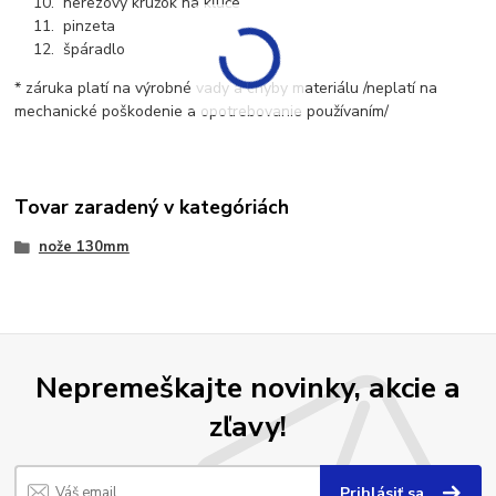
nerezový krúžok na kľúče
pinzeta
špáradlo
* záruka platí na výrobné vady a chyby materiálu /neplatí na
mechanické poškodenie a opotrebovanie používaním/
Tovar zaradený v kategóriách
nože 130mm
Nepremeškajte novinky, akcie a
zľavy!
Prihlásiť sa