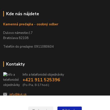
Kde nás nájdete
Kamenná predajňa - osobný odber
Dulovo námestie č.7
Bratislava 82108
Telefón do predajne: 0911080604
Kontakty
Info a telefonické objednávky
+421 911 525396
(Po-Pia, 8-17 hod.)
info@kvk.sk