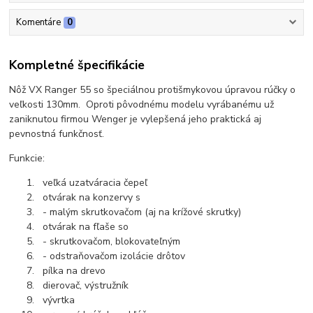
Komentáre
0
Kompletné špecifikácie
Nôž VX Ranger 55 so špeciálnou protišmykovou úpravou rúčky o
veľkosti 130mm. Oproti pôvodnému modelu vyrábanému už
zaniknutou firmou Wenger je vylepšená jeho praktická aj
pevnostná funkčnosť.
Funkcie:
veľká uzatváracia čepeľ
otvárak na konzervy s
- malým skrutkovačom (aj na krížové skrutky)
otvárak na fľaše so
- skrutkovačom, blokovateľným
- odstraňovačom izolácie drôtov
pílka na drevo
dierovač, výstružník
vývrtka