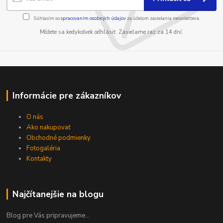
Súhlasím so
spracovaním osobných údajov
za účelom zasielania newslettera.
Môžete sa kedykoľvek odhlásiť. Zasielame raz za 14 dní.
Informácie pre zákazníkov
O nás
Ako nakupovať
Obchodné podmienky
Fotogaléria
Kontakty
Najčítanejšie na blogu
Blog pre Vás pripravujeme...