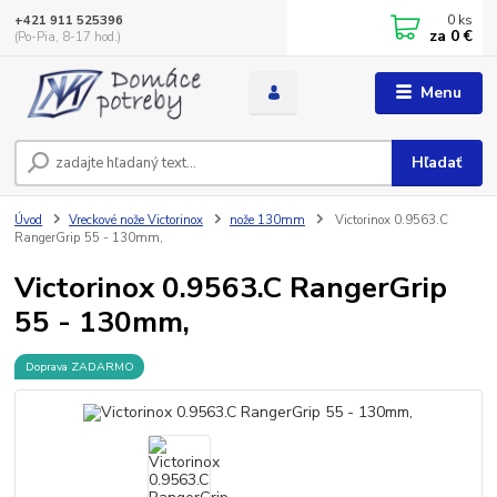
0
ks
+421 911 525396
za
0 €
(Po-Pia, 8-17 hod.)
Menu
Hľadať
Úvod
Vreckové nože Victorinox
nože 130mm
Victorinox 0.9563.C
RangerGrip 55 - 130mm,
Victorinox 0.9563.C RangerGrip
55 - 130mm,
Doprava ZADARMO