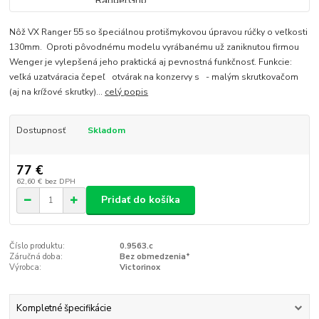
Nôž VX Ranger 55 so špeciálnou protišmykovou úpravou rúčky o veľkosti
130mm. Oproti pôvodnému modelu vyrábanému už zaniknutou firmou
Wenger je vylepšená jeho praktická aj pevnostná funkčnosť. Funkcie:
veľká uzatváracia čepeľ otvárak na konzervy s - malým skrutkovačom
(aj na krížové skrutky)...
celý popis
Dostupnosť
Skladom
77 €
62,60 €
bez DPH
Pridať do košíka
Číslo produktu:
0.9563.c
Záručná doba:
Bez obmedzenia*
Výrobca:
Victorinox
Kompletné špecifikácie