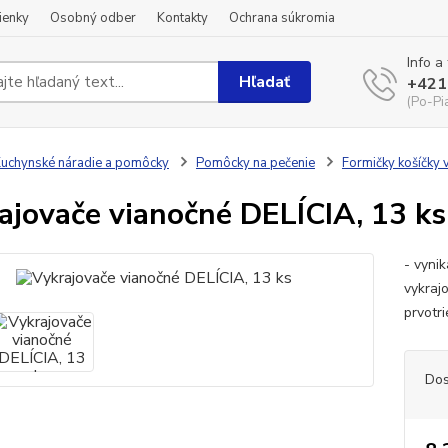
ienky
Osobný odber
Kontakty
Ochrana súkromia
Info a
Hľadať
+421
(Po-Pi
uchynské náradie a pomôcky
Pomôcky na pečenie
Formičky košíčky 
ajovače vianočné DELÍCIA, 13 ks
- vyni
vykraj
prvotr
Dos