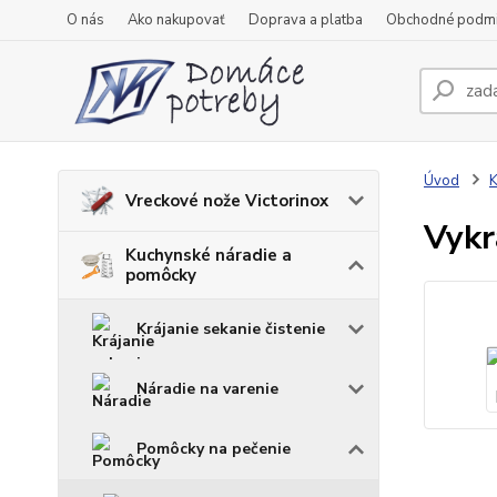
O nás
Ako nakupovať
Doprava a platba
Obchodné podm
Úvod
K
Vreckové nože Victorinox
Vykr
Kuchynské náradie a
pomôcky
Krájanie sekanie čistenie
Náradie na varenie
Pomôcky na pečenie