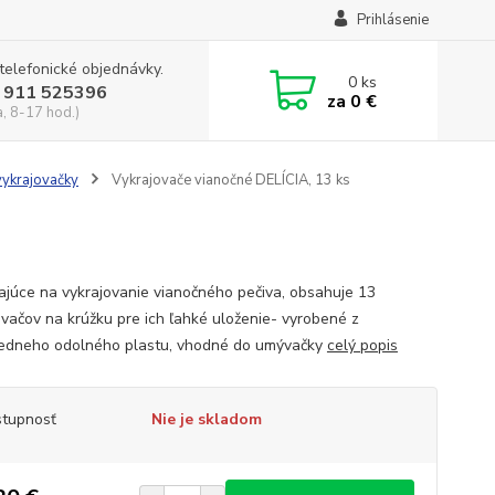
Prihlásenie
 telefonické objednávky.
0
ks
 911 525396
za
0 €
a, 8-17 hod.)
vykrajovačky
Vykrajovače vianočné DELÍCIA, 13 ks
kajúce na vykrajovanie vianočného pečiva, obsahuje 13
ovačov na krúžku pre ich ľahké uloženie- vyrobené z
iedneho odolného plastu, vhodné do umývačky
celý popis
tupnosť
Nie je skladom