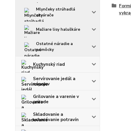
Formi
Mlynčeky strúhadlá
vykra
otvárače
Mažiare lisy haluškáre
Ostatné náradie a
pomôcky
Kuchynský riad
Servírovanie jedál a
nápojov
Grilovanie a varenie v
prírode
Skladovanie a
uchovávanie potravín