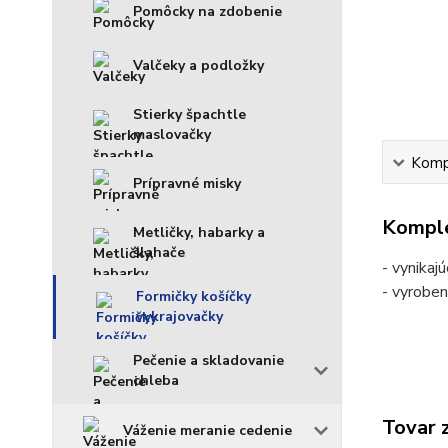
Pomôcky na zdobenie
Valčeky a podložky
Stierky špachtle
maslovačky
Kompl
Prípravné misky
Komple
Metličky, habarky a
šlahače
- vynikaj
- vyrobe
Formičky košíčky
vykrajovačky
Pečenie a skladovanie
chleba
Tovar 
Váženie meranie cedenie