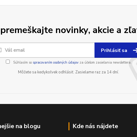
premeškajte novinky, akcie a zľa
Prihlásiť sa
Súhlasím so
spracovaním osobných údajov
za účelom zasielania newslettera.
Môžete sa kedykoľvek odhlásiť. Zasielame raz za 14 dní.
nejšie na blogu
Kde nás nájdete