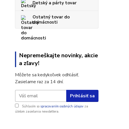
Detský a párty tovar
Ostatný tovar do
domácnosti
Nepremeškajte novinky, akcie
a zľavy!
Môžete sa kedykoľvek odhlásiť.
Zasielame raz za 14 dní.
Prihlásiť sa
Súhlasím so
spracovaním osobných údajov
za
účelom zasielania newslettera.