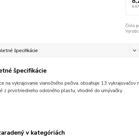
8,
6,67
Číslo p
Výrobc
etné špecifikácie
tné špecifikácie
úce na vykrajovanie vianočného pečiva, obsahuje 13 vykrajovačov n
né z prvotriedneho odolného plastu, vhodné do umývačky
zaradený v kategóriách