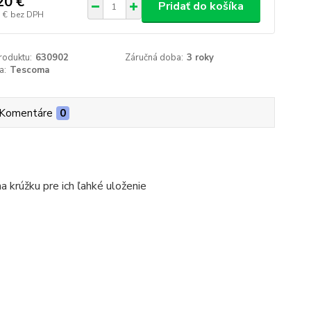
20 €
Pridať do košíka
 €
bez DPH
roduktu:
630902
Záručná doba:
3 roky
a:
Tescoma
Komentáre
0
a krúžku pre ich ľahké uloženie