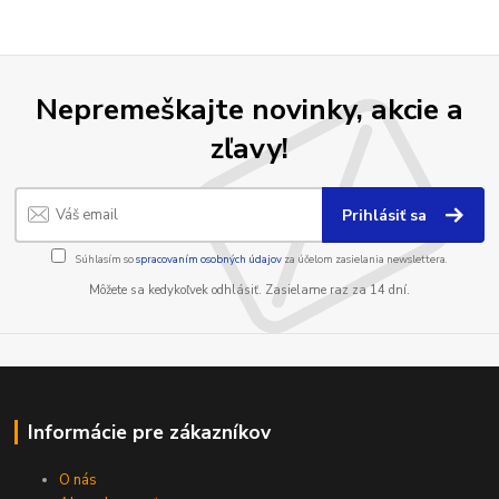
Nepremeškajte novinky, akcie a
zľavy!
Prihlásiť sa
Súhlasím so
spracovaním osobných údajov
za účelom zasielania newslettera.
Môžete sa kedykoľvek odhlásiť. Zasielame raz za 14 dní.
Informácie pre zákazníkov
O nás