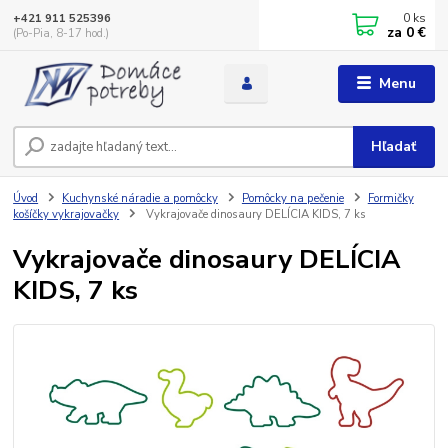
0
ks
+421 911 525396
za
0 €
(Po-Pia, 8-17 hod.)
Menu
Hľadať
Úvod
Kuchynské náradie a pomôcky
Pomôcky na pečenie
Formičky
košíčky vykrajovačky
Vykrajovače dinosaury DELÍCIA KIDS, 7 ks
Vykrajovače dinosaury DELÍCIA
KIDS, 7 ks