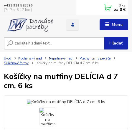
0
ks
+421 911 525396
za
0 €
(Po-Pia, 8-17 hod.)
Menu
Hľadať
Úvod
Kuchynský riad
Nepriľnavý riad
Plechy formy pekáče
Silikónové formy
Košíčky na muffiny DELÍCIA d 7 cm, 6 ks
Košíčky na muffiny DELÍCIA d 7
cm, 6 ks