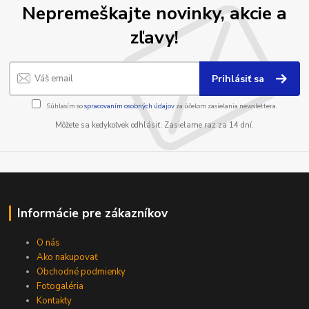
Nepremeškajte novinky, akcie a
zľavy!
Prihlásiť sa
Súhlasím so
spracovaním osobných údajov
za účelom zasielania newslettera.
Môžete sa kedykoľvek odhlásiť. Zasielame raz za 14 dní.
Informácie pre zákazníkov
O nás
Ako nakupovať
Obchodné podmienky
Fotogaléria
Kontakty