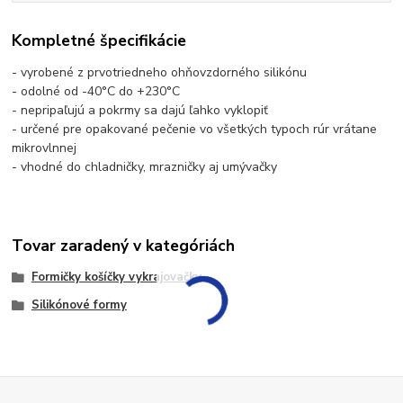
Kompletné špecifikácie
- vyrobené z prvotriedneho ohňovzdorného silikónu
- odolné od -40°C do +230°C
- nepripaľujú a pokrmy sa dajú ľahko vyklopiť
- určené pre opakované pečenie vo všetkých typoch rúr vrátane
mikrovlnnej
- vhodné do chladničky, mrazničky aj umývačky
Tovar zaradený v kategóriách
Formičky košíčky vykrajovačky
Silikónové formy