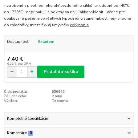
- vyrobené z prvotriedneho ohňovzdorného silikónu- odolné od -40°C
do +230°C - nepripaľujú a pokrmy sa dajú ľahko vyklopiť- určené pre
opakované pečenie vo všetkých typoch rúr vrátane mikrovlnnej- vhodné
do chladničky, mrazničky aj umývačky
celý popis
Dostupnosť
Skladom
7,40 €
6,02 €
bez DPH
Pridať do košíka
Číslo produktu:
630646
Záručná doba:
2 roky
Výrobca:
Tescoma
Kompletné špecifikácie
Komentáre
0